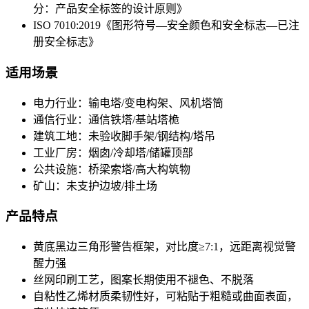
分：产品安全标签的设计原则》
ISO 7010:2019《图形符号—安全颜色和安全标志—已注
册安全标志》
适用场景
电力行业：输电塔/变电构架、风机塔筒
通信行业：通信铁塔/基站塔桅
建筑工地：未验收脚手架/钢结构/塔吊
工业厂房：烟囱/冷却塔/储罐顶部
公共设施：桥梁索塔/高大构筑物
矿山：未支护边坡/排土场
产品特点
黄底黑边三角形警告框架，对比度≥7:1，远距离视觉警
醒力强
丝网印刷工艺，图案长期使用不褪色、不脱落
自粘性乙烯材质柔韧性好，可粘贴于粗糙或曲面表面，