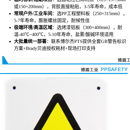
或150×200mm），背胶直接粘贴，3-5年寿命，成本低
常规户外/工业车间
：选PP工程塑料板（250×315mm），
5-7年寿命，膨胀螺丝固定，耐候性佳
极端环境/高温区域
：选烤漆铝板（300×400mm），耐
温-40℃~400℃，5-10年寿命，盐雾/酸碱环境适用
大批量统一部署
：联系博尔杰PTS提供全套GB警告标识
方案+Brady贝迪授权耗材+现场打印支持