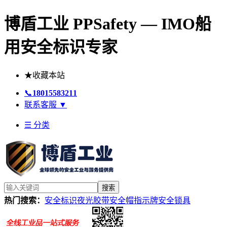
博盾工业 PPSafety — IMO船
用安全标识专家
★
收藏本站
📞
18015583211
联系客服
▼
☰ 分类
搜索
热门搜索：
安全标识
夜光胶带
安全帽
指示牌
安全锁具