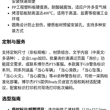
安装快速简便
PP工程塑料板硬度高，耐酸碱腐蚀，适应户外多变气候
烤漆铝板耐高温达400℃，适用于高温、盐雾等极端工业
环境
圆角设计防止划伤，硬质板材预留安装孔，支持多种安
装方式
定制与服务
支持定制尺寸（非标规格）、材质组合、文字内容（中英文/
多语种）、企业Logo加印。批量询价请通过页面「询价」功
能提交需求，或联系博尔杰PTS客服。本款属于GB警告标识
系列，同系列涵盖「当心车辆」「当心滑跌」「当心坠落」
「当心火灾」「当心腐蚀」等40余种警告标识，可统一采购标
准化部署。博尔杰PTS提供Brady贝迪官方授权耗材适配建
议，配套标识打印机可现场打印批次编码。
选型指南
临时标识/短期项目
：选自粘性乙烯材质（125×157.5mm