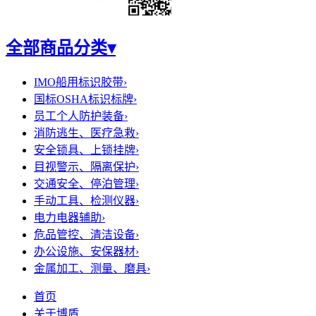
全部商品分类
▾
IMO船用标识胶带
›
国标OSHA标识标牌
›
员工个人防护装备
›
消防逃生、医疗急救
›
安全锁具、上锁挂牌
›
目视警示、隔离保护
›
交通安全、停泊管理
›
手动工具、检测仪器
›
电力电器辅助
›
危品管控、清洁设备
›
办公设施、安保器材
›
金属加工、测量、磨具
›
首页
关于博盾