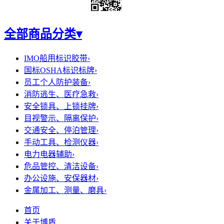
全部商品分类
▾
IMO船用标识胶带
›
国标OSHA标识标牌
›
员工个人防护装备
›
消防逃生、医疗急救
›
安全锁具、上锁挂牌
›
目视警示、隔离保护
›
交通安全、停泊管理
›
手动工具、检测仪器
›
电力电器辅助
›
危品管控、清洁设备
›
办公设施、安保器材
›
金属加工、测量、磨具
›
首页
关于博盾