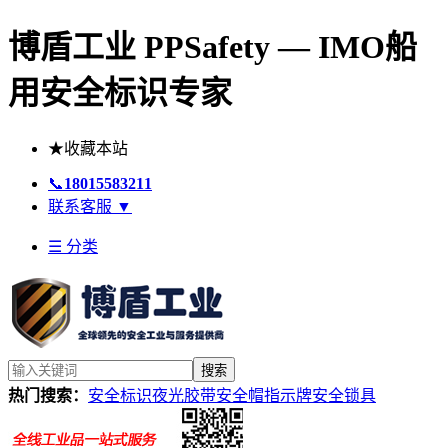
博盾工业 PPSafety — IMO船
用安全标识专家
★
收藏本站
📞
18015583211
联系客服
▼
☰ 分类
搜索
热门搜索：
安全标识
夜光胶带
安全帽
指示牌
安全锁具