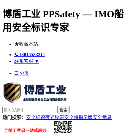
博盾工业 PPSafety — IMO船
用安全标识专家
★
收藏本站
📞
18015583211
联系客服
▼
☰ 分类
搜索
热门搜索：
安全标识
夜光胶带
安全帽
指示牌
安全锁具