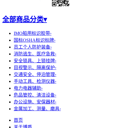
全部商品分类
▾
IMO船用标识胶带
›
国标OSHA标识标牌
›
员工个人防护装备
›
消防逃生、医疗急救
›
安全锁具、上锁挂牌
›
目视警示、隔离保护
›
交通安全、停泊管理
›
手动工具、检测仪器
›
电力电器辅助
›
危品管控、清洁设备
›
办公设施、安保器材
›
金属加工、测量、磨具
›
首页
关于博盾