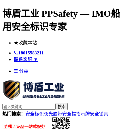
博盾工业 PPSafety — IMO船
用安全标识专家
★
收藏本站
📞
18015583211
联系客服
▼
☰ 分类
搜索
热门搜索：
安全标识
夜光胶带
安全帽
指示牌
安全锁具