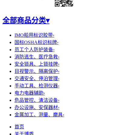
全部商品分类
▾
IMO船用标识胶带
›
国标OSHA标识标牌
›
员工个人防护装备
›
消防逃生、医疗急救
›
安全锁具、上锁挂牌
›
目视警示、隔离保护
›
交通安全、停泊管理
›
手动工具、检测仪器
›
电力电器辅助
›
危品管控、清洁设备
›
办公设施、安保器材
›
金属加工、测量、磨具
›
首页
关于博盾