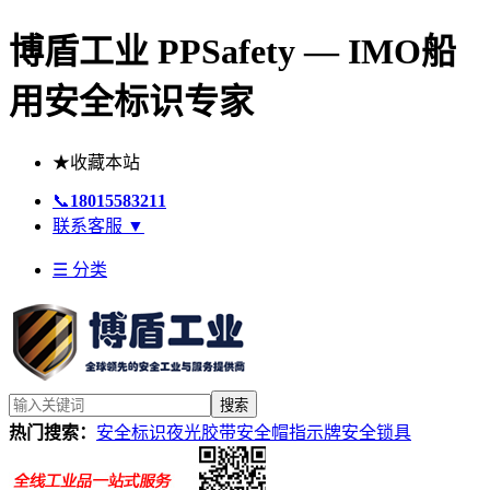
博盾工业 PPSafety — IMO船
用安全标识专家
★
收藏本站
📞
18015583211
联系客服
▼
☰ 分类
搜索
热门搜索：
安全标识
夜光胶带
安全帽
指示牌
安全锁具