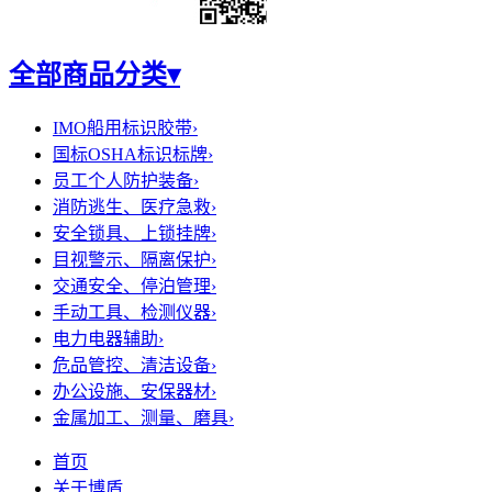
全部商品分类
▾
IMO船用标识胶带
›
国标OSHA标识标牌
›
员工个人防护装备
›
消防逃生、医疗急救
›
安全锁具、上锁挂牌
›
目视警示、隔离保护
›
交通安全、停泊管理
›
手动工具、检测仪器
›
电力电器辅助
›
危品管控、清洁设备
›
办公设施、安保器材
›
金属加工、测量、磨具
›
首页
关于博盾