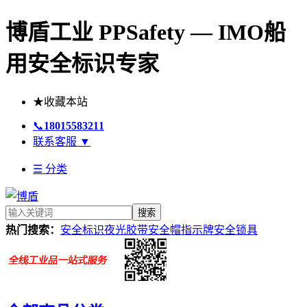
博盾工业 PPSafety — IMO船
用安全标识专家
★
收藏本站
📞
18015583211
联系客服
▼
☰ 分类
搜索
热门搜索：
安全标识
夜光胶带
安全帽
指示牌
安全锁具