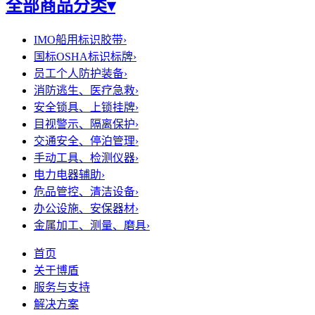
全部商品分类
▾
IMO船用标识胶带
›
国标OSHA标识标牌
›
员工个人防护装备
›
消防逃生、医疗急救
›
安全锁具、上锁挂牌
›
目视警示、隔离保护
›
交通安全、停泊管理
›
手动工具、检测仪器
›
电力电器辅助
›
危品管控、清洁设备
›
办公设施、安保器材
›
金属加工、测量、磨具
›
首页
关于博盾
服务与支持
解决方案