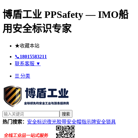
博盾工业 PPSafety — IMO船
用安全标识专家
★
收藏本站
📞
18015583211
联系客服
▼
☰ 分类
搜索
热门搜索：
安全标识
夜光胶带
安全帽
指示牌
安全锁具