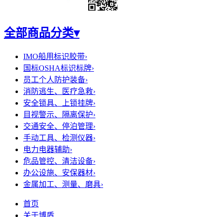
全部商品分类
▾
IMO船用标识胶带
›
国标OSHA标识标牌
›
员工个人防护装备
›
消防逃生、医疗急救
›
安全锁具、上锁挂牌
›
目视警示、隔离保护
›
交通安全、停泊管理
›
手动工具、检测仪器
›
电力电器辅助
›
危品管控、清洁设备
›
办公设施、安保器材
›
金属加工、测量、磨具
›
首页
关于博盾