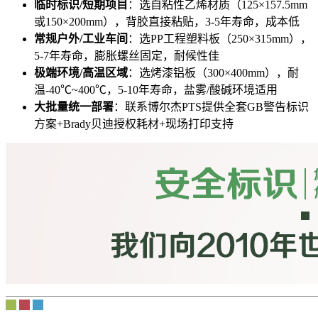
临时标识/短期项目
：选自粘性乙烯材质（125×157.5mm
或150×200mm），背胶直接粘贴，3-5年寿命，成本低
常规户外/工业车间
：选PP工程塑料板（250×315mm），
5-7年寿命，膨胀螺丝固定，耐候性佳
极端环境/高温区域
：选烤漆铝板（300×400mm），耐
温-40℃~400℃，5-10年寿命，盐雾/酸碱环境适用
大批量统一部署
：联系博尔杰PTS提供全套GB警告标识
方案+Brady贝迪授权耗材+现场打印支持