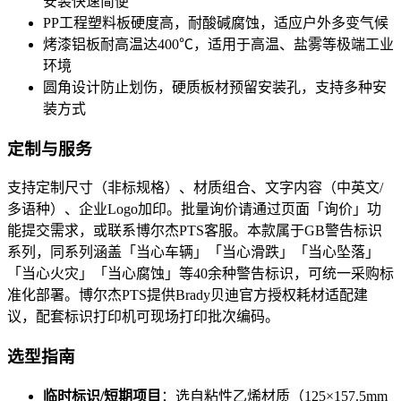
安装快速简便
PP工程塑料板硬度高，耐酸碱腐蚀，适应户外多变气候
烤漆铝板耐高温达400℃，适用于高温、盐雾等极端工业
环境
圆角设计防止划伤，硬质板材预留安装孔，支持多种安
装方式
定制与服务
支持定制尺寸（非标规格）、材质组合、文字内容（中英文/
多语种）、企业Logo加印。批量询价请通过页面「询价」功
能提交需求，或联系博尔杰PTS客服。本款属于GB警告标识
系列，同系列涵盖「当心车辆」「当心滑跌」「当心坠落」
「当心火灾」「当心腐蚀」等40余种警告标识，可统一采购标
准化部署。博尔杰PTS提供Brady贝迪官方授权耗材适配建
议，配套标识打印机可现场打印批次编码。
选型指南
临时标识/短期项目
：选自粘性乙烯材质（125×157.5mm