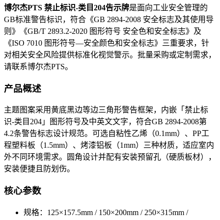
博尔杰PTS 禁止标识-类目204告示牌
是面向工业安全管理的
GB标准警告标识，符合《GB 2894-2008 安全标志及其使用导
则》《GB/T 2893.2-2020 图形符号 安全色和安全标志》及
《ISO 7010 图形符号—安全颜色和安全标志》三重要求，针
对相关安全风险提供标准化视觉警示。批量采购或定制需求，
请联系博尔杰PTS。
产品概述
主题图案采用黄底黑边等边三角形警告框架，内嵌「禁止标
识-类目204」图形符号及中英文文字，符合GB 2894-2008第
4.2条警告标志设计规范。可选自粘性乙烯（0.1mm）、PP工
程塑料板（1.5mm）、烤漆铝板（1mm）三种材质，适应室内
外不同环境需求。圆角设计并配有安装预留孔（硬质板材），
安装便捷且防划伤。
核心参数
规格：125×157.5mm / 150×200mm / 250×315mm /