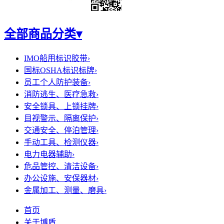
全部商品分类
▾
IMO船用标识胶带
›
国标OSHA标识标牌
›
员工个人防护装备
›
消防逃生、医疗急救
›
安全锁具、上锁挂牌
›
目视警示、隔离保护
›
交通安全、停泊管理
›
手动工具、检测仪器
›
电力电器辅助
›
危品管控、清洁设备
›
办公设施、安保器材
›
金属加工、测量、磨具
›
首页
关于博盾