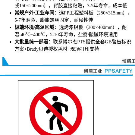
或150×200mm），背胶直接粘贴，3-5年寿命，成本低
常规户外/工业车间
：选PP工程塑料板（250×315mm），
5-7年寿命，膨胀螺丝固定，耐候性佳
极端环境/高温区域
：选烤漆铝板（300×400mm），耐
温-40℃~400℃，5-10年寿命，盐雾/酸碱环境适用
大批量统一部署
：联系博尔杰PTS提供全套GB警告标识
方案+Brady贝迪授权耗材+现场打印支持