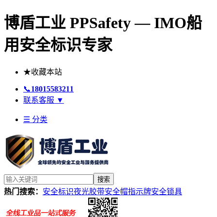
博盾工业 PPSafety — IMO船
用安全标识专家
★
收藏本站
📞
18015583211
联系客服
▼
☰ 分类
搜索
热门搜索：
安全标识
夜光胶带
安全帽
指示牌
安全锁具