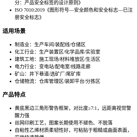
分：产品安全标签的设计原则》
ISO 7010:2019《图形符号—安全颜色和安全标志—已注
册安全标志》
适用场景
制造业：生产车间/装配线/仓储区
化工行业：生产装置区/化学品库/实验室
建筑工地：施工现场/材料堆放区/生活区
电力行业：变电站/配电室/线路走廊
矿山：井下巷道/选矿厂/尾矿库
仓储物流：仓库管理区/装卸平台/分拣区
产品特点
黄底黑边三角形警告框架，对比度≥7:1，远距离视觉警
醒力强
丝网印刷工艺，图案长期使用不褪色、不脱落
自粘性乙烯材质柔韧性好，可粘贴于粗糙或曲面表面，