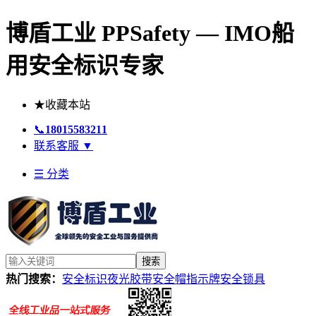
博盾工业 PPSafety — IMO船
用安全标识专家
★
收藏本站
📞
18015583211
联系客服
▼
☰ 分类
搜索
热门搜索：
安全标识
夜光胶带
安全帽
指示牌
安全锁具