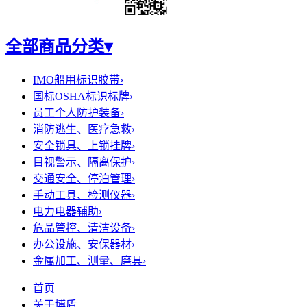
全部商品分类
▾
IMO船用标识胶带
›
国标OSHA标识标牌
›
员工个人防护装备
›
消防逃生、医疗急救
›
安全锁具、上锁挂牌
›
目视警示、隔离保护
›
交通安全、停泊管理
›
手动工具、检测仪器
›
电力电器辅助
›
危品管控、清洁设备
›
办公设施、安保器材
›
金属加工、测量、磨具
›
首页
关于博盾