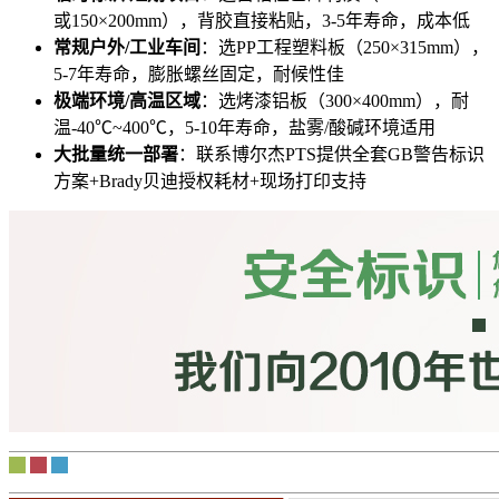
或150×200mm），背胶直接粘贴，3-5年寿命，成本低
常规户外/工业车间
：选PP工程塑料板（250×315mm），
5-7年寿命，膨胀螺丝固定，耐候性佳
极端环境/高温区域
：选烤漆铝板（300×400mm），耐
温-40℃~400℃，5-10年寿命，盐雾/酸碱环境适用
大批量统一部署
：联系博尔杰PTS提供全套GB警告标识
方案+Brady贝迪授权耗材+现场打印支持