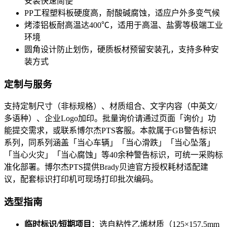
安装快速简便
PP工程塑料板硬度高，耐酸碱腐蚀，适应户外多变气候
烤漆铝板耐高温达400℃，适用于高温、盐雾等极端工业
环境
圆角设计防止划伤，硬质板材预留安装孔，支持多种安
装方式
定制与服务
支持定制尺寸（非标规格）、材质组合、文字内容（中英文/
多语种）、企业Logo加印。批量询价请通过页面「询价」功
能提交需求，或联系博尔杰PTS客服。本款属于GB警告标识
系列，同系列涵盖「当心车辆」「当心滑跌」「当心坠落」
「当心火灾」「当心腐蚀」等40余种警告标识，可统一采购标
准化部署。博尔杰PTS提供Brady贝迪官方授权耗材适配建
议，配套标识打印机可现场打印批次编码。
选型指南
临时标识/短期项目
：选自粘性乙烯材质（125×157.5mm