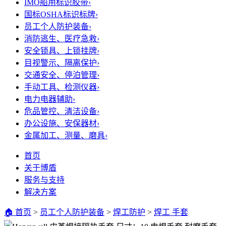
IMO船用标识胶带
›
国标OSHA标识标牌
›
员工个人防护装备
›
消防逃生、医疗急救
›
安全锁具、上锁挂牌
›
目视警示、隔离保护
›
交通安全、停泊管理
›
手动工具、检测仪器
›
电力电器辅助
›
危品管控、清洁设备
›
办公设施、安保器材
›
金属加工、测量、磨具
›
首页
关于博盾
服务与支持
解决方案
🏠 首页
>
员工个人防护装备
>
焊工防护
>
焊工 手套