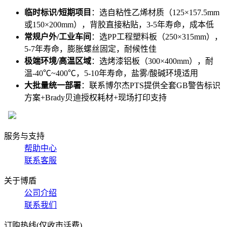
临时标识/短期项目
：选自粘性乙烯材质（125×157.5mm
或150×200mm），背胶直接粘贴，3-5年寿命，成本低
常规户外/工业车间
：选PP工程塑料板（250×315mm），
5-7年寿命，膨胀螺丝固定，耐候性佳
极端环境/高温区域
：选烤漆铝板（300×400mm），耐
温-40℃~400℃，5-10年寿命，盐雾/酸碱环境适用
大批量统一部署
：联系博尔杰PTS提供全套GB警告标识
方案+Brady贝迪授权耗材+现场打印支持
服务与支持
帮助中心
联系客服
关于博盾
公司介绍
联系我们
订购热线(仅收市话费)