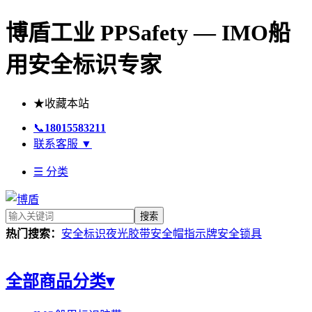
博盾工业 PPSafety — IMO船
用安全标识专家
★
收藏本站
📞
18015583211
联系客服
▼
☰ 分类
搜索
热门搜索：
安全标识
夜光胶带
安全帽
指示牌
安全锁具
全部商品分类
▾