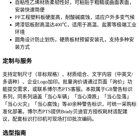
自粘性乙烯材质柔韧性好，可粘贴于粗糙或曲面表面，
安装快速简便
PP工程塑料板硬度高，耐酸碱腐蚀，适应户外多变气候
烤漆铝板耐高温达400℃，适用于高温、盐雾等极端工业
环境
圆角设计防止划伤，硬质板材预留安装孔，支持多种安
装方式
定制与服务
支持定制尺寸（非标规格）、材质组合、文字内容（中英文/
多语种）、企业Logo加印。批量询价请通过页面「询价」功
能提交需求，或联系博尔杰PTS客服。本款属于GB警告标识
系列，同系列涵盖「当心车辆」「当心滑跌」「当心坠落」
「当心火灾」「当心腐蚀」等40余种警告标识，可统一采购标
准化部署。博尔杰PTS提供Brady贝迪官方授权耗材适配建
议，配套标识打印机可现场打印批次编码。
选型指南