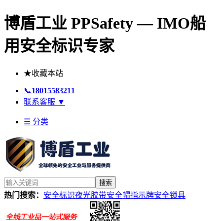
博盾工业 PPSafety — IMO船
用安全标识专家
★
收藏本站
📞
18015583211
联系客服
▼
☰ 分类
搜索
热门搜索：
安全标识
夜光胶带
安全帽
指示牌
安全锁具