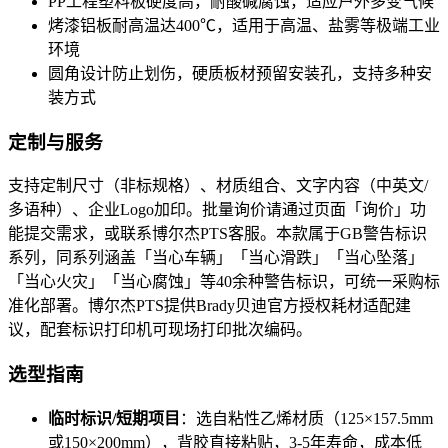
PP工程塑料板硬度高，耐酸碱腐蚀，适应户外多变气候
烤漆铝板耐高温达400℃，适用于高温、盐雾等极端工业
环境
圆角设计防止划伤，硬质板材预留安装孔，支持多种安
装方式
定制与服务
支持定制尺寸（非标规格）、材质组合、文字内容（中英文/
多语种）、企业Logo加印。批量询价请通过页面「询价」功
能提交需求，或联系博尔杰PTS客服。本款属于GB警告标识
系列，同系列涵盖「当心车辆」「当心滑跌」「当心坠落」
「当心火灾」「当心腐蚀」等40余种警告标识，可统一采购标
准化部署。博尔杰PTS提供Brady贝迪官方授权耗材适配建
议，配套标识打印机可现场打印批次编码。
选型指南
临时标识/短期项目
：选自粘性乙烯材质（125×157.5mm
或150×200mm），背胶直接粘贴，3-5年寿命，成本低