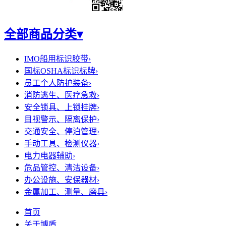
全部商品分类
▾
IMO船用标识胶带
›
国标OSHA标识标牌
›
员工个人防护装备
›
消防逃生、医疗急救
›
安全锁具、上锁挂牌
›
目视警示、隔离保护
›
交通安全、停泊管理
›
手动工具、检测仪器
›
电力电器辅助
›
危品管控、清洁设备
›
办公设施、安保器材
›
金属加工、测量、磨具
›
首页
关于博盾