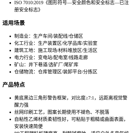
ISO 7010:2019《图形符号—安全颜色和安全标志—已注
册安全标志》
适用场景
制造业：生产车间/装配线/仓储区
化工行业：生产装置区/化学品库/实验室
建筑工地：施工现场/材料堆放区/生活区
电力行业：变电站/配电室/线路走廊
矿山：井下巷道/选矿厂/尾矿库
仓储物流：仓库管理区/装卸平台/分拣区
产品特点
黄底黑边三角形警告框架，对比度≥7:1，远距离视觉警
醒力强
丝网印刷工艺，图案长期使用不褪色、不脱落
自粘性乙烯材质柔韧性好，可粘贴于粗糙或曲面表面，
安装快速简便