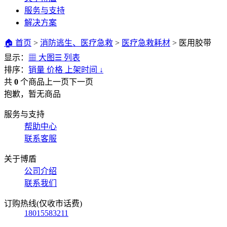
服务与支持
解决方案
🏠 首页
>
消防逃生、医疗急救
>
医疗急救耗材
>
医用胶带
显示：
▦ 大图
☰ 列表
排序：
销量
价格
上架时间
↓
共
0
个商品
上一页
下一页
抱歉，暂无商品
服务与支持
帮助中心
联系客服
关于博盾
公司介绍
联系我们
订购热线(仅收市话费)
18015583211