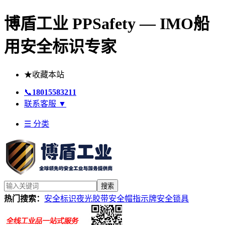
博盾工业 PPSafety — IMO船
用安全标识专家
★
收藏本站
📞
18015583211
联系客服
▼
☰ 分类
搜索
热门搜索：
安全标识
夜光胶带
安全帽
指示牌
安全锁具