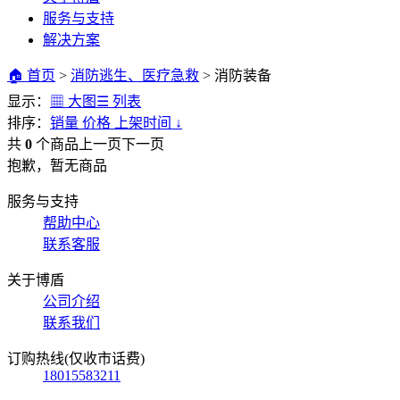
服务与支持
解决方案
🏠 首页
>
消防逃生、医疗急救
>
消防装备
显示：
▦ 大图
☰ 列表
排序：
销量
价格
上架时间
↓
共
0
个商品
上一页
下一页
抱歉，暂无商品
服务与支持
帮助中心
联系客服
关于博盾
公司介绍
联系我们
订购热线(仅收市话费)
18015583211