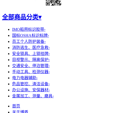
全部商品分类
▾
IMO船用标识胶带
›
国标OSHA标识标牌
›
员工个人防护装备
›
消防逃生、医疗急救
›
安全锁具、上锁挂牌
›
目视警示、隔离保护
›
交通安全、停泊管理
›
手动工具、检测仪器
›
电力电器辅助
›
危品管控、清洁设备
›
办公设施、安保器材
›
金属加工、测量、磨具
›
首页
关于博盾