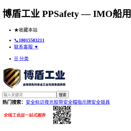
博盾工业 PPSafety — IM
★
收藏本站
📞
18015583211
联系客服
▼
☰ 分类
搜索
热门搜索：
安全标识
夜光胶带
安全帽
指示牌
安全锁具