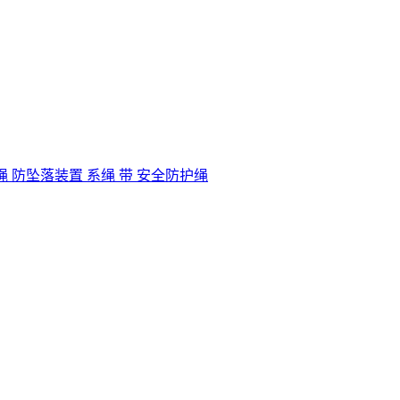
全绳 防坠落装置 系绳 带 安全防护绳