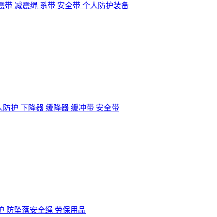
 减震带 减震绳 系带 安全带 个人防护装备
个人防护 下降器 缓降器 缓冲带 安全带
防护 防坠落安全绳 劳保用品