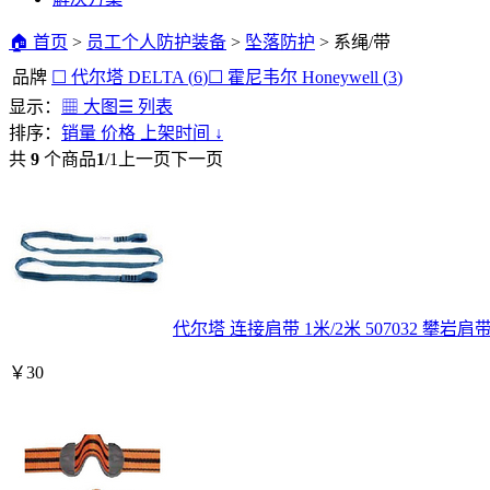
🏠 首页
>
员工个人防护装备
>
坠落防护
>
系绳/带
品牌
☐
代尔塔
DELTA
(
6
)
☐
霍尼韦尔
Honeywell
(
3
)
显示：
▦ 大图
☰ 列表
排序：
销量
价格
上架时间
↓
共
9
个商品
1
/
1
上一页
下一页
代尔塔 连接肩带 1米/2米 507032 攀岩
￥
30