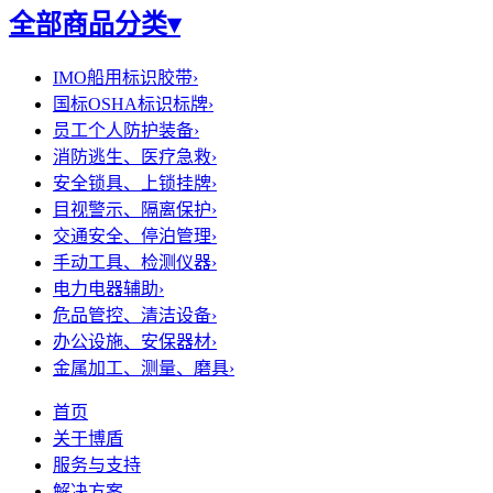
全部商品分类
▾
IMO船用标识胶带
›
国标OSHA标识标牌
›
员工个人防护装备
›
消防逃生、医疗急救
›
安全锁具、上锁挂牌
›
目视警示、隔离保护
›
交通安全、停泊管理
›
手动工具、检测仪器
›
电力电器辅助
›
危品管控、清洁设备
›
办公设施、安保器材
›
金属加工、测量、磨具
›
首页
关于博盾
服务与支持
解决方案