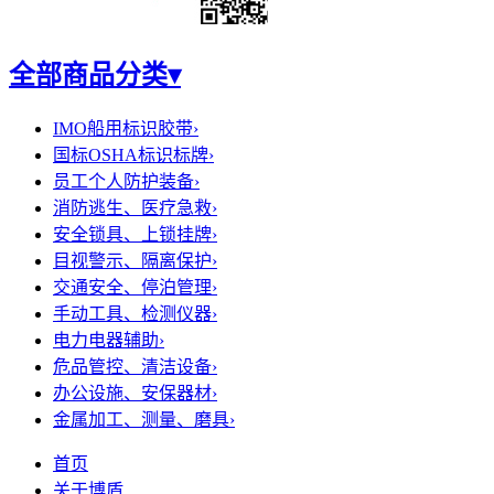
全部商品分类
▾
IMO船用标识胶带
›
国标OSHA标识标牌
›
员工个人防护装备
›
消防逃生、医疗急救
›
安全锁具、上锁挂牌
›
目视警示、隔离保护
›
交通安全、停泊管理
›
手动工具、检测仪器
›
电力电器辅助
›
危品管控、清洁设备
›
办公设施、安保器材
›
金属加工、测量、磨具
›
首页
关于博盾