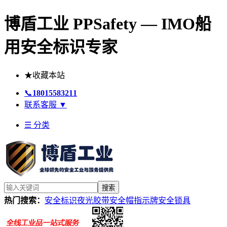
博盾工业 PPSafety — IMO船
用安全标识专家
★
收藏本站
📞
18015583211
联系客服
▼
☰ 分类
搜索
热门搜索：
安全标识
夜光胶带
安全帽
指示牌
安全锁具