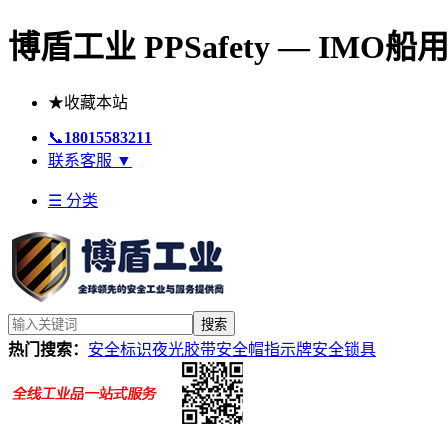
博盾工业 PPSafety — IM
★
收藏本站
📞
18015583211
联系客服
▼
☰ 分类
搜索
热门搜索：
安全标识
夜光胶带
安全帽
指示牌
安全锁具