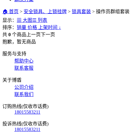
🏠 首页
>
安全锁具、上锁挂牌
>
锁具套装
>
操作员群组套装
显示：
▦ 大图
☰ 列表
排序：
销量
价格
上架时间
↓
共
0
个商品
上一页
下一页
抱歉，暂无商品
服务与支持
帮助中心
联系客服
关于博盾
公司介绍
联系我们
订购热线(仅收市话费)
18015583211
投诉热线(仅收市话费)
18015583211