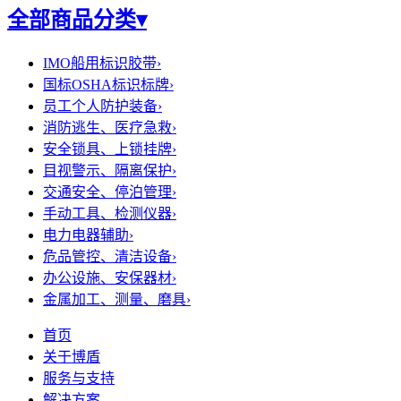
全部商品分类
▾
IMO船用标识胶带
›
国标OSHA标识标牌
›
员工个人防护装备
›
消防逃生、医疗急救
›
安全锁具、上锁挂牌
›
目视警示、隔离保护
›
交通安全、停泊管理
›
手动工具、检测仪器
›
电力电器辅助
›
危品管控、清洁设备
›
办公设施、安保器材
›
金属加工、测量、磨具
›
首页
关于博盾
服务与支持
解决方案