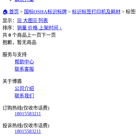
🏠 首页
>
国标OSHA标识标牌
>
标识标签打印机及耗材
>
标签
显示：
▦ 大图
☰ 列表
排序：
销量
价格
上架时间
↓
共
0
个商品
上一页
下一页
抱歉，暂无商品
服务与支持
帮助中心
联系客服
关于博盾
公司介绍
联系我们
订购热线(仅收市话费)
18015583211
投诉热线(仅收市话费)
18015583211