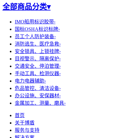
全部商品分类
▾
IMO船用标识胶带
›
国标OSHA标识标牌
›
员工个人防护装备
›
消防逃生、医疗急救
›
安全锁具、上锁挂牌
›
目视警示、隔离保护
›
交通安全、停泊管理
›
手动工具、检测仪器
›
电力电器辅助
›
危品管控、清洁设备
›
办公设施、安保器材
›
金属加工、测量、磨具
›
首页
关于博盾
服务与支持
解决方案