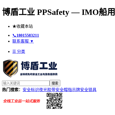
博盾工业 PPSafety — IM
★
收藏本站
📞
18015583211
联系客服
▼
☰ 分类
搜索
热门搜索：
安全标识
夜光胶带
安全帽
指示牌
安全锁具