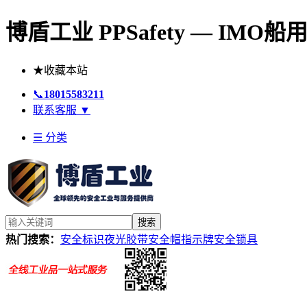
博盾工业 PPSafety — IM
★
收藏本站
📞
18015583211
联系客服
▼
☰ 分类
搜索
热门搜索：
安全标识
夜光胶带
安全帽
指示牌
安全锁具