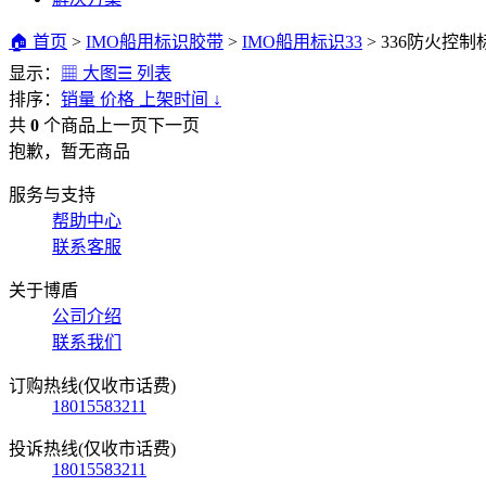
🏠 首页
>
IMO船用标识胶带
>
IMO船用标识33
>
336防火控制
显示：
▦ 大图
☰ 列表
排序：
销量
价格
上架时间
↓
共
0
个商品
上一页
下一页
抱歉，暂无商品
服务与支持
帮助中心
联系客服
关于博盾
公司介绍
联系我们
订购热线(仅收市话费)
18015583211
投诉热线(仅收市话费)
18015583211