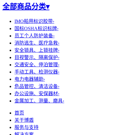
全部商品分类
▾
IMO船用标识胶带
›
国标OSHA标识标牌
›
员工个人防护装备
›
消防逃生、医疗急救
›
安全锁具、上锁挂牌
›
目视警示、隔离保护
›
交通安全、停泊管理
›
手动工具、检测仪器
›
电力电器辅助
›
危品管控、清洁设备
›
办公设施、安保器材
›
金属加工、测量、磨具
›
首页
关于博盾
服务与支持
解决方案