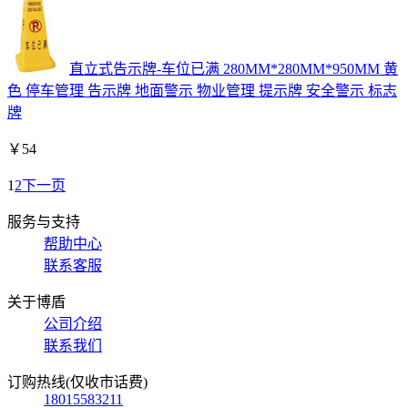
直立式告示牌-车位已满 280MM*280MM*950MM 黄
色 停车管理 告示牌 地面警示 物业管理 提示牌 安全警示 标志
牌
￥
54
1
2
下一页
服务与支持
帮助中心
联系客服
关于博盾
公司介绍
联系我们
订购热线(仅收市话费)
18015583211