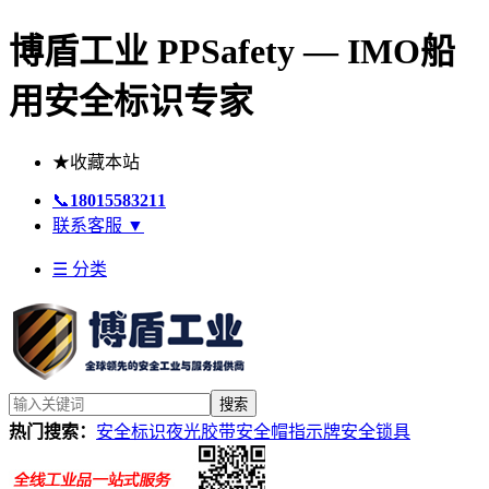
博盾工业 PPSafety — IMO船
用安全标识专家
★
收藏本站
📞
18015583211
联系客服
▼
☰ 分类
搜索
热门搜索：
安全标识
夜光胶带
安全帽
指示牌
安全锁具