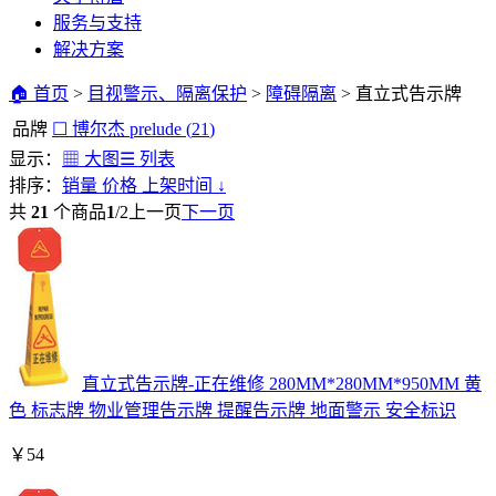
服务与支持
解决方案
🏠 首页
>
目视警示、隔离保护
>
障碍隔离
>
直立式告示牌
品牌
☐
博尔杰
prelude
(
21
)
显示：
▦ 大图
☰ 列表
排序：
销量
价格
上架时间
↓
共
21
个商品
1
/
2
上一页
下一页
直立式告示牌-正在维修 280MM*280MM*950MM 黄
色 标志牌 物业管理告示牌 提醒告示牌 地面警示 安全标识
￥
54