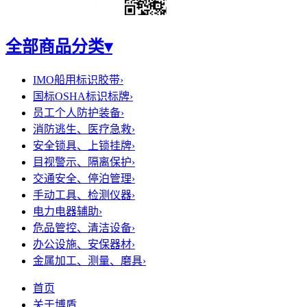
全部商品分类
▾
IMO船用标识胶带
›
国标OSHA标识标牌
›
员工个人防护装备
›
消防逃生、医疗急救
›
安全锁具、上锁挂牌
›
目视警示、隔离保护
›
交通安全、停泊管理
›
手动工具、检测仪器
›
电力电器辅助
›
危品管控、清洁设备
›
办公设施、安保器材
›
金属加工、测量、磨具
›
首页
关于博盾