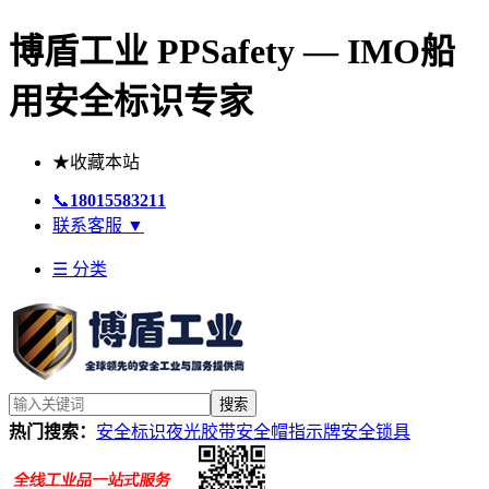
博盾工业 PPSafety — IMO船
用安全标识专家
★
收藏本站
📞
18015583211
联系客服
▼
☰ 分类
搜索
热门搜索：
安全标识
夜光胶带
安全帽
指示牌
安全锁具