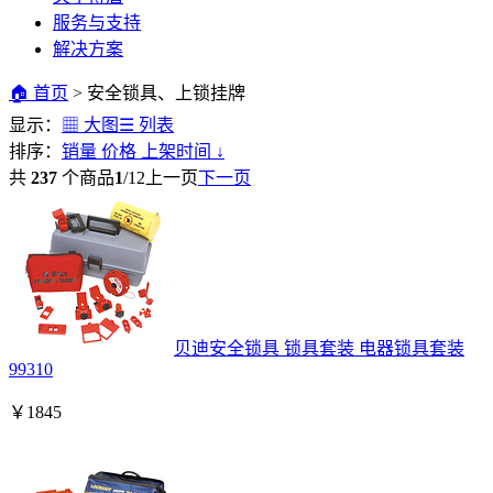
服务与支持
解决方案
🏠 首页
>
安全锁具、上锁挂牌
显示：
▦ 大图
☰ 列表
排序：
销量
价格
上架时间
↓
共
237
个商品
1
/
12
上一页
下一页
贝迪安全锁具 锁具套装 电器锁具套装
99310
￥
1845