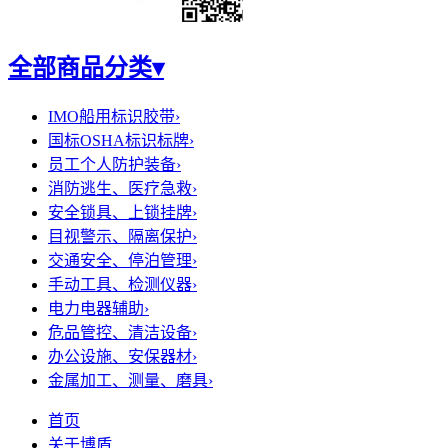
全部商品分类
▾
IMO船用标识胶带
›
国标OSHA标识标牌
›
员工个人防护装备
›
消防逃生、医疗急救
›
安全锁具、上锁挂牌
›
目视警示、隔离保护
›
交通安全、停泊管理
›
手动工具、检测仪器
›
电力电器辅助
›
危品管控、清洁设备
›
办公设施、安保器材
›
金属加工、测量、磨具
›
首页
关于博盾