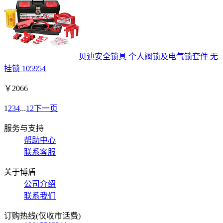
贝迪安全锁具 个人阀锁及电气锁套件 无
挂锁 105954
￥
2066
1
2
3
4
...
12
下一页
服务与支持
帮助中心
联系客服
关于博盾
公司介绍
联系我们
订购热线(仅收市话费)