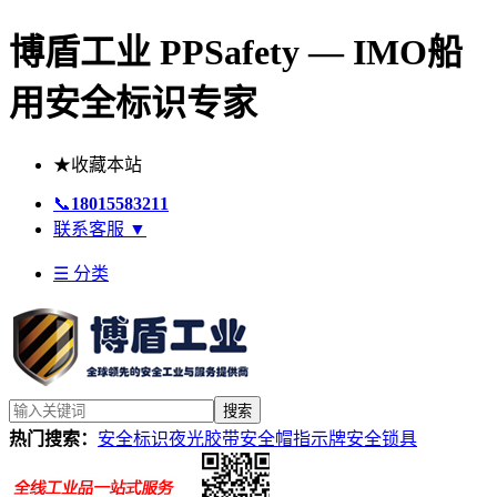
博盾工业 PPSafety — IMO船
用安全标识专家
★
收藏本站
📞
18015583211
联系客服
▼
☰ 分类
搜索
热门搜索：
安全标识
夜光胶带
安全帽
指示牌
安全锁具