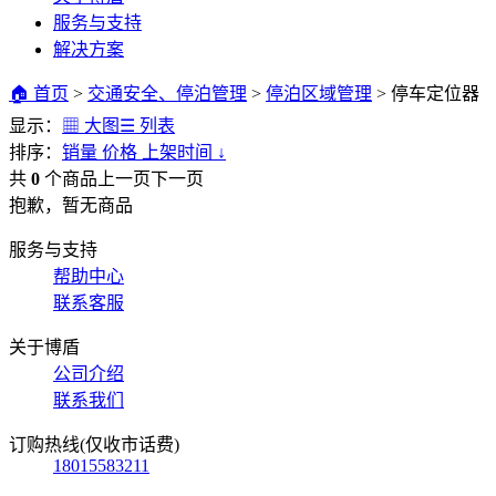
服务与支持
解决方案
🏠 首页
>
交通安全、停泊管理
>
停泊区域管理
>
停车定位器
显示：
▦ 大图
☰ 列表
排序：
销量
价格
上架时间
↓
共
0
个商品
上一页
下一页
抱歉，暂无商品
服务与支持
帮助中心
联系客服
关于博盾
公司介绍
联系我们
订购热线(仅收市话费)
18015583211