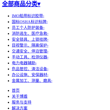
全部商品分类
▾
IMO船用标识胶带
›
国标OSHA标识标牌
›
员工个人防护装备
›
消防逃生、医疗急救
›
安全锁具、上锁挂牌
›
目视警示、隔离保护
›
交通安全、停泊管理
›
手动工具、检测仪器
›
电力电器辅助
›
危品管控、清洁设备
›
办公设施、安保器材
›
金属加工、测量、磨具
›
首页
关于博盾
服务与支持
解决方案