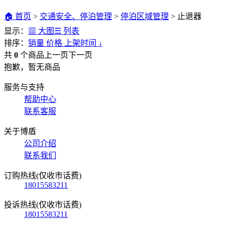
🏠 首页
>
交通安全、停泊管理
>
停泊区域管理
>
止退器
显示：
▦ 大图
☰ 列表
排序：
销量
价格
上架时间
↓
共
0
个商品
上一页
下一页
抱歉，暂无商品
服务与支持
帮助中心
联系客服
关于博盾
公司介绍
联系我们
订购热线(仅收市话费)
18015583211
投诉热线(仅收市话费)
18015583211