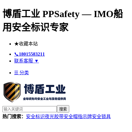
博盾工业 PPSafety — IMO船
用安全标识专家
★
收藏本站
📞
18015583211
联系客服
▼
☰ 分类
搜索
热门搜索：
安全标识
夜光胶带
安全帽
指示牌
安全锁具