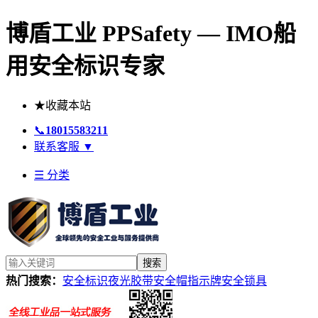
博盾工业 PPSafety — IMO船
用安全标识专家
★
收藏本站
📞
18015583211
联系客服
▼
☰ 分类
搜索
热门搜索：
安全标识
夜光胶带
安全帽
指示牌
安全锁具