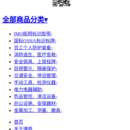
全部商品分类
▾
IMO船用标识胶带
›
国标OSHA标识标牌
›
员工个人防护装备
›
消防逃生、医疗急救
›
安全锁具、上锁挂牌
›
目视警示、隔离保护
›
交通安全、停泊管理
›
手动工具、检测仪器
›
电力电器辅助
›
危品管控、清洁设备
›
办公设施、安保器材
›
金属加工、测量、磨具
›
首页
关于博盾