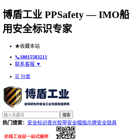
博盾工业 PPSafety — IMO船
用安全标识专家
★
收藏本站
📞
18015583211
联系客服
▼
☰ 分类
搜索
热门搜索：
安全标识
夜光胶带
安全帽
指示牌
安全锁具