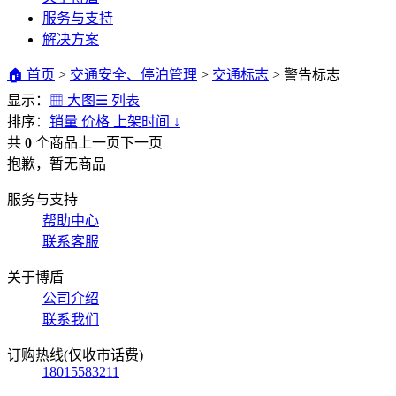
服务与支持
解决方案
🏠 首页
>
交通安全、停泊管理
>
交通标志
>
警告标志
显示：
▦ 大图
☰ 列表
排序：
销量
价格
上架时间
↓
共
0
个商品
上一页
下一页
抱歉，暂无商品
服务与支持
帮助中心
联系客服
关于博盾
公司介绍
联系我们
订购热线(仅收市话费)
18015583211