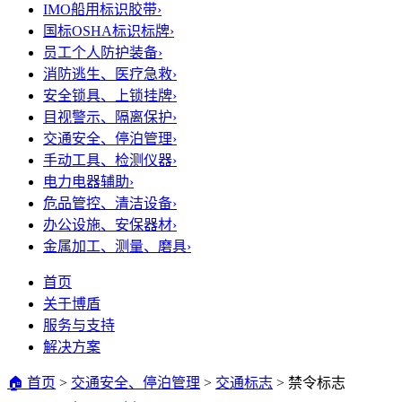
IMO船用标识胶带
›
国标OSHA标识标牌
›
员工个人防护装备
›
消防逃生、医疗急救
›
安全锁具、上锁挂牌
›
目视警示、隔离保护
›
交通安全、停泊管理
›
手动工具、检测仪器
›
电力电器辅助
›
危品管控、清洁设备
›
办公设施、安保器材
›
金属加工、测量、磨具
›
首页
关于博盾
服务与支持
解决方案
🏠 首页
>
交通安全、停泊管理
>
交通标志
>
禁令标志