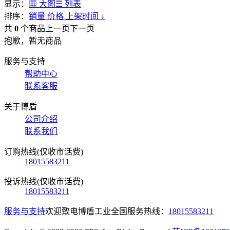
显示：
▦ 大图
☰ 列表
排序：
销量
价格
上架时间
↓
共
0
个商品
上一页
下一页
抱歉，暂无商品
服务与支持
帮助中心
联系客服
关于博盾
公司介绍
联系我们
订购热线(仅收市话费)
18015583211
投诉热线(仅收市话费)
18015583211
服务与支持
欢迎致电博盾工业全国服务热线：
18015583211