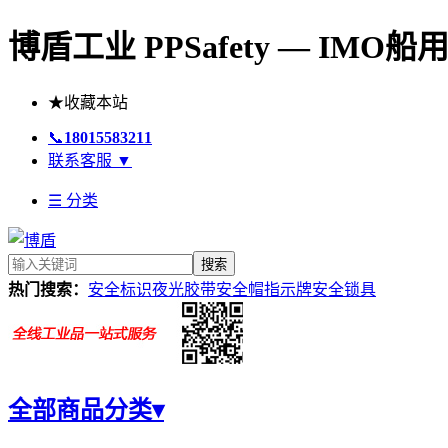
博盾工业 PPSafety — IM
★
收藏本站
📞
18015583211
联系客服
▼
☰ 分类
搜索
热门搜索：
安全标识
夜光胶带
安全帽
指示牌
安全锁具
全部商品分类
▾