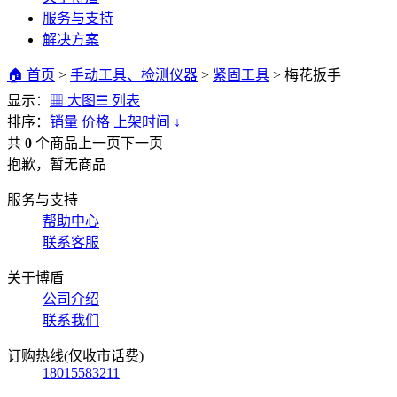
服务与支持
解决方案
🏠 首页
>
手动工具、检测仪器
>
紧固工具
>
梅花扳手
显示：
▦ 大图
☰ 列表
排序：
销量
价格
上架时间
↓
共
0
个商品
上一页
下一页
抱歉，暂无商品
服务与支持
帮助中心
联系客服
关于博盾
公司介绍
联系我们
订购热线(仅收市话费)
18015583211