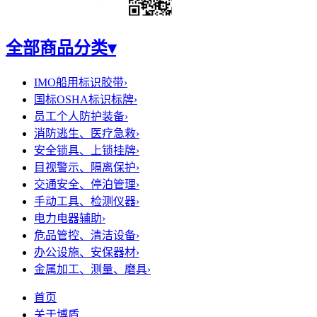
全部商品分类
▾
IMO船用标识胶带
›
国标OSHA标识标牌
›
员工个人防护装备
›
消防逃生、医疗急救
›
安全锁具、上锁挂牌
›
目视警示、隔离保护
›
交通安全、停泊管理
›
手动工具、检测仪器
›
电力电器辅助
›
危品管控、清洁设备
›
办公设施、安保器材
›
金属加工、测量、磨具
›
首页
关于博盾