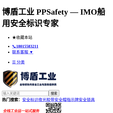
博盾工业 PPSafety — IMO船
用安全标识专家
★
收藏本站
📞
18015583211
联系客服
▼
☰ 分类
搜索
热门搜索：
安全标识
夜光胶带
安全帽
指示牌
安全锁具