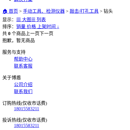
🏠 首页
>
手动工具、检测仪器
>
敲击/打孔工具
>
钻头
显示：
▦ 大图
☰ 列表
排序：
销量
价格
上架时间
↓
共
0
个商品
上一页
下一页
抱歉，暂无商品
服务与支持
帮助中心
联系客服
关于博盾
公司介绍
联系我们
订购热线(仅收市话费)
18015583211
投诉热线(仅收市话费)
18015583211