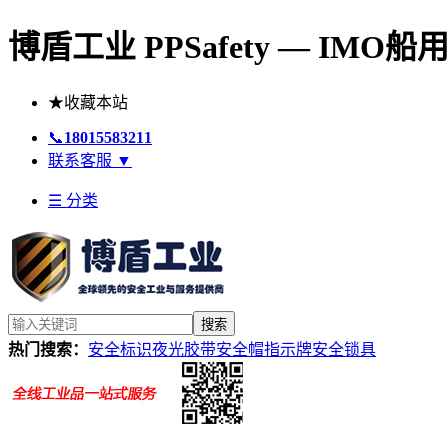
博盾工业 PPSafety — IM
★
收藏本站
📞
18015583211
联系客服
▼
☰ 分类
搜索
热门搜索：
安全标识
夜光胶带
安全帽
指示牌
安全锁具