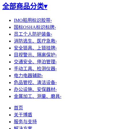
全部商品分类
▾
IMO船用标识胶带
›
国标OSHA标识标牌
›
员工个人防护装备
›
消防逃生、医疗急救
›
安全锁具、上锁挂牌
›
目视警示、隔离保护
›
交通安全、停泊管理
›
手动工具、检测仪器
›
电力电器辅助
›
危品管控、清洁设备
›
办公设施、安保器材
›
金属加工、测量、磨具
›
首页
关于博盾
服务与支持
解决方案