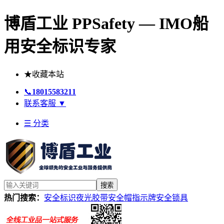
博盾工业 PPSafety — IMO船
用安全标识专家
★
收藏本站
📞
18015583211
联系客服
▼
☰ 分类
搜索
热门搜索：
安全标识
夜光胶带
安全帽
指示牌
安全锁具