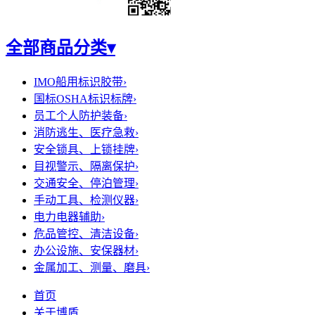
全部商品分类
▾
IMO船用标识胶带
›
国标OSHA标识标牌
›
员工个人防护装备
›
消防逃生、医疗急救
›
安全锁具、上锁挂牌
›
目视警示、隔离保护
›
交通安全、停泊管理
›
手动工具、检测仪器
›
电力电器辅助
›
危品管控、清洁设备
›
办公设施、安保器材
›
金属加工、测量、磨具
›
首页
关于博盾