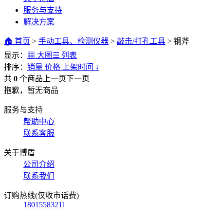
服务与支持
解决方案
🏠 首页
>
手动工具、检测仪器
>
敲击/打孔工具
>
钢斧
显示：
▦ 大图
☰ 列表
排序：
销量
价格
上架时间
↓
共
0
个商品
上一页
下一页
抱歉，暂无商品
服务与支持
帮助中心
联系客服
关于博盾
公司介绍
联系我们
订购热线(仅收市话费)
18015583211