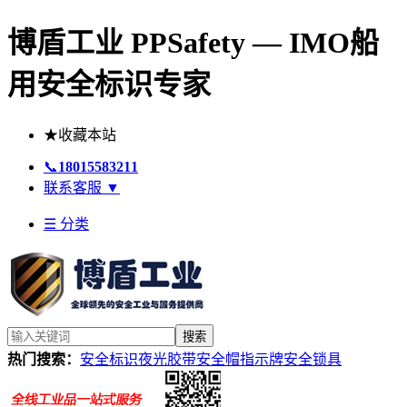
博盾工业 PPSafety — IMO船
用安全标识专家
★
收藏本站
📞
18015583211
联系客服
▼
☰ 分类
搜索
热门搜索：
安全标识
夜光胶带
安全帽
指示牌
安全锁具