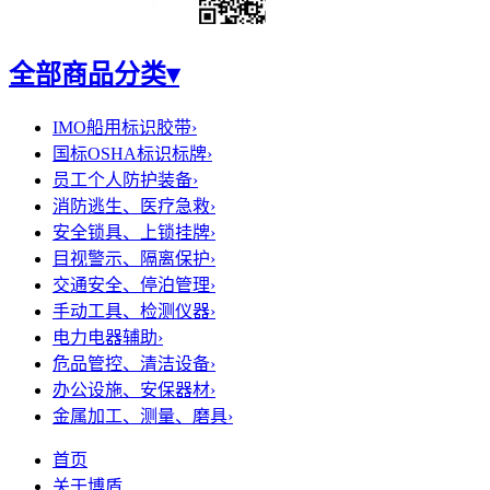
全部商品分类
▾
IMO船用标识胶带
›
国标OSHA标识标牌
›
员工个人防护装备
›
消防逃生、医疗急救
›
安全锁具、上锁挂牌
›
目视警示、隔离保护
›
交通安全、停泊管理
›
手动工具、检测仪器
›
电力电器辅助
›
危品管控、清洁设备
›
办公设施、安保器材
›
金属加工、测量、磨具
›
首页
关于博盾