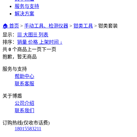
服务与支持
解决方案
🏠 首页
>
手动工具、检测仪器
>
钳类工具
>
钳类套装
显示：
▦ 大图
☰ 列表
排序：
销量
价格
上架时间
↓
共
0
个商品
上一页
下一页
抱歉，暂无商品
服务与支持
帮助中心
联系客服
关于博盾
公司介绍
联系我们
订购热线(仅收市话费)
18015583211