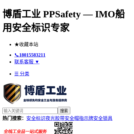
博盾工业 PPSafety — IMO船
用安全标识专家
★
收藏本站
📞
18015583211
联系客服
▼
☰ 分类
搜索
热门搜索：
安全标识
夜光胶带
安全帽
指示牌
安全锁具