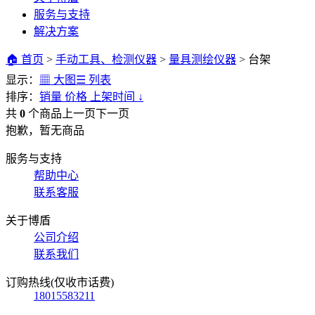
服务与支持
解决方案
🏠 首页
>
手动工具、检测仪器
>
量具测绘仪器
>
台架
显示：
▦ 大图
☰ 列表
排序：
销量
价格
上架时间
↓
共
0
个商品
上一页
下一页
抱歉，暂无商品
服务与支持
帮助中心
联系客服
关于博盾
公司介绍
联系我们
订购热线(仅收市话费)
18015583211