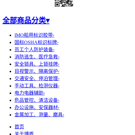
全部商品分类
▾
IMO船用标识胶带
›
国标OSHA标识标牌
›
员工个人防护装备
›
消防逃生、医疗急救
›
安全锁具、上锁挂牌
›
目视警示、隔离保护
›
交通安全、停泊管理
›
手动工具、检测仪器
›
电力电器辅助
›
危品管控、清洁设备
›
办公设施、安保器材
›
金属加工、测量、磨具
›
首页
关于博盾