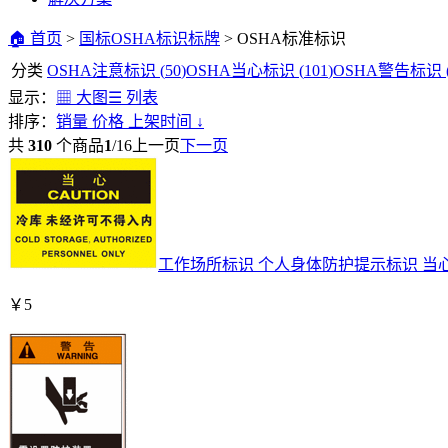
🏠 首页
>
国标OSHA标识标牌
>
OSHA标准标识
分类
OSHA注意标识
(
50
)
OSHA当心标识
(
101
)
OSHA警告标识
显示：
▦ 大图
☰ 列表
排序：
销量
价格
上架时间
↓
共
310
个商品
1
/
16
上一页
下一页
工作场所标识 个人身体防护提示标识 当心
￥
5