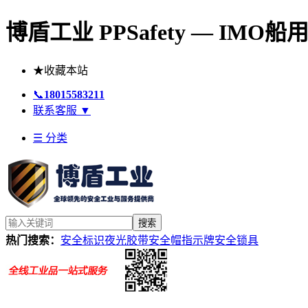
博盾工业 PPSafety — IM
★
收藏本站
📞
18015583211
联系客服
▼
☰ 分类
搜索
热门搜索：
安全标识
夜光胶带
安全帽
指示牌
安全锁具