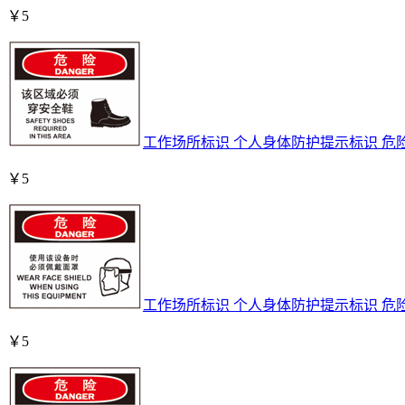
￥
5
工作场所标识 个人身体防护提示标识 危
￥
5
工作场所标识 个人身体防护提示标识 危
￥
5