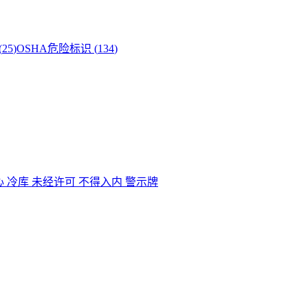
(
25
)
OSHA危险标识
(
134
)
 冷库 未经许可 不得入内 警示牌