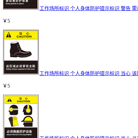
工作场所标识 个人身体防护提示标识 警告 需
￥
5
工作场所标识 个人身体防护提示标识 当心 
￥
5