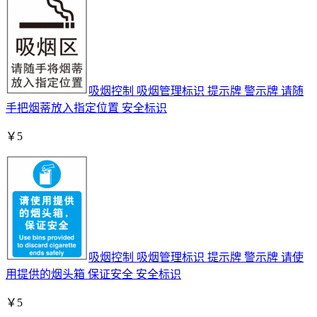
吸烟控制 吸烟管理标识 提示牌 警示牌 请随
手把烟蒂放入指定位置 安全标识
￥
5
吸烟控制 吸烟管理标识 提示牌 警示牌 请使
用提供的烟头箱 保证安全 安全标识
￥
5