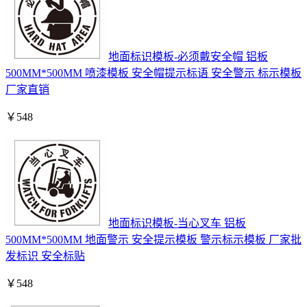
地面标识模板-必须戴安全帽 铝板
500MM*500MM 喷漆模板 安全帽提示标语 安全警示 标示模板
厂家直销
￥
548
地面标识模板-当心叉车 铝板
500MM*500MM 地面警示 安全提示模板 警示标示模板 厂家批
发标识 安全标贴
￥
548