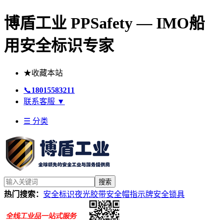
博盾工业 PPSafety — IMO船
用安全标识专家
★
收藏本站
📞
18015583211
联系客服
▼
☰ 分类
搜索
热门搜索：
安全标识
夜光胶带
安全帽
指示牌
安全锁具