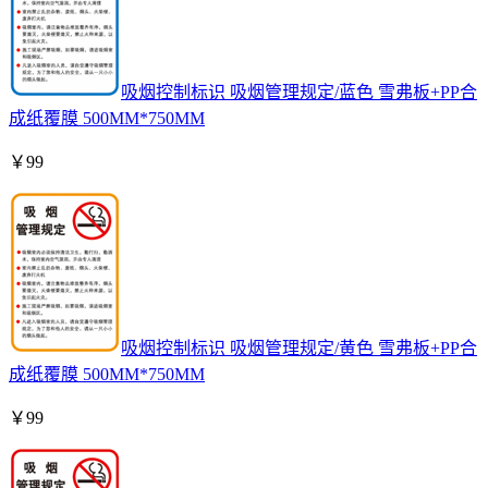
吸烟控制标识 吸烟管理规定/蓝色 雪弗板+PP合
成纸覆膜 500MM*750MM
￥
99
吸烟控制标识 吸烟管理规定/黄色 雪弗板+PP合
成纸覆膜 500MM*750MM
￥
99