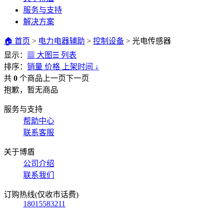
服务与支持
解决方案
🏠 首页
>
电力电器辅助
>
控制设备
>
光电传感器
显示：
▦ 大图
☰ 列表
排序：
销量
价格
上架时间
↓
共
0
个商品
上一页
下一页
抱歉，暂无商品
服务与支持
帮助中心
联系客服
关于博盾
公司介绍
联系我们
订购热线(仅收市话费)
18015583211