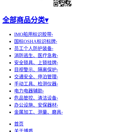
全部商品分类
▾
IMO船用标识胶带
›
国标OSHA标识标牌
›
员工个人防护装备
›
消防逃生、医疗急救
›
安全锁具、上锁挂牌
›
目视警示、隔离保护
›
交通安全、停泊管理
›
手动工具、检测仪器
›
电力电器辅助
›
危品管控、清洁设备
›
办公设施、安保器材
›
金属加工、测量、磨具
›
首页
关于博盾