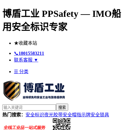
博盾工业 PPSafety — IMO船
用安全标识专家
★
收藏本站
📞
18015583211
联系客服
▼
☰ 分类
搜索
热门搜索：
安全标识
夜光胶带
安全帽
指示牌
安全锁具