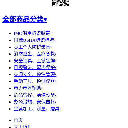
全部商品分类
▾
IMO船用标识胶带
›
国标OSHA标识标牌
›
员工个人防护装备
›
消防逃生、医疗急救
›
安全锁具、上锁挂牌
›
目视警示、隔离保护
›
交通安全、停泊管理
›
手动工具、检测仪器
›
电力电器辅助
›
危品管控、清洁设备
›
办公设施、安保器材
›
金属加工、测量、磨具
›
首页
关于博盾