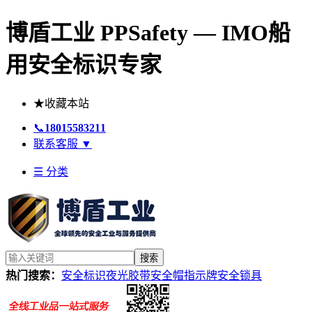
博盾工业 PPSafety — IMO船
用安全标识专家
★
收藏本站
📞
18015583211
联系客服
▼
☰ 分类
搜索
热门搜索：
安全标识
夜光胶带
安全帽
指示牌
安全锁具