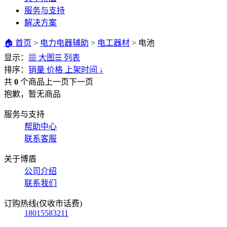
服务与支持
解决方案
🏠 首页
>
电力电器辅助
>
电工器材
>
电池
显示：
▦ 大图
☰ 列表
排序：
销量
价格
上架时间
↓
共
0
个商品
上一页
下一页
抱歉，暂无商品
服务与支持
帮助中心
联系客服
关于博盾
公司介绍
联系我们
订购热线(仅收市话费)
18015583211