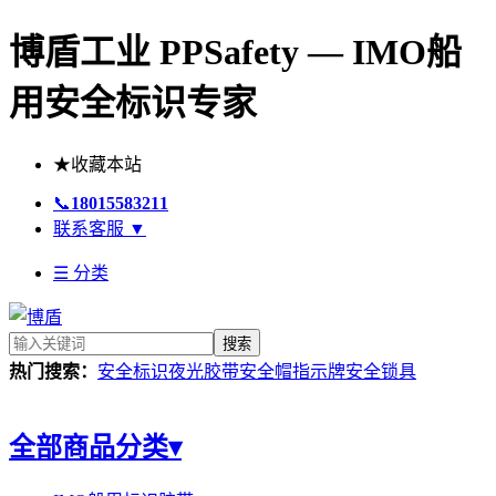
博盾工业 PPSafety — IMO船
用安全标识专家
★
收藏本站
📞
18015583211
联系客服
▼
☰ 分类
搜索
热门搜索：
安全标识
夜光胶带
安全帽
指示牌
安全锁具
全部商品分类
▾