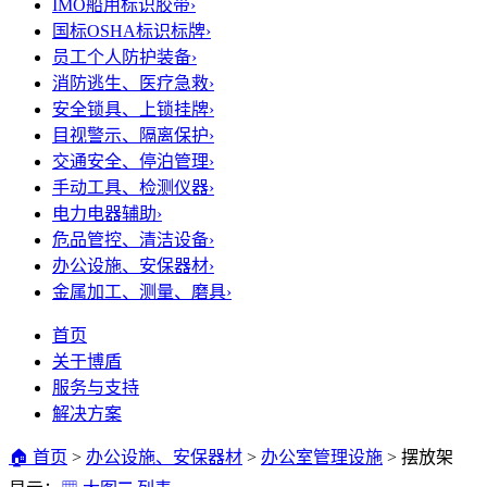
IMO船用标识胶带
›
国标OSHA标识标牌
›
员工个人防护装备
›
消防逃生、医疗急救
›
安全锁具、上锁挂牌
›
目视警示、隔离保护
›
交通安全、停泊管理
›
手动工具、检测仪器
›
电力电器辅助
›
危品管控、清洁设备
›
办公设施、安保器材
›
金属加工、测量、磨具
›
首页
关于博盾
服务与支持
解决方案
🏠 首页
>
办公设施、安保器材
>
办公室管理设施
>
摆放架