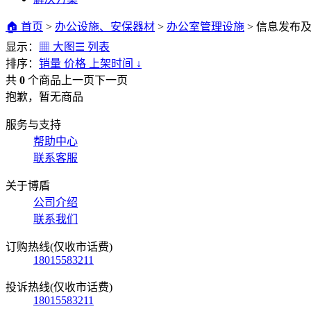
🏠 首页
>
办公设施、安保器材
>
办公室管理设施
>
信息发布
显示：
▦ 大图
☰ 列表
排序：
销量
价格
上架时间
↓
共
0
个商品
上一页
下一页
抱歉，暂无商品
服务与支持
帮助中心
联系客服
关于博盾
公司介绍
联系我们
订购热线(仅收市话费)
18015583211
投诉热线(仅收市话费)
18015583211