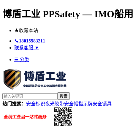
博盾工业 PPSafety — IM
★
收藏本站
📞
18015583211
联系客服
▼
☰ 分类
搜索
热门搜索：
安全标识
夜光胶带
安全帽
指示牌
安全锁具