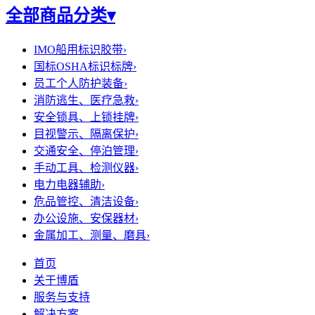
全部商品分类
▾
IMO船用标识胶带
›
国标OSHA标识标牌
›
员工个人防护装备
›
消防逃生、医疗急救
›
安全锁具、上锁挂牌
›
目视警示、隔离保护
›
交通安全、停泊管理
›
手动工具、检测仪器
›
电力电器辅助
›
危品管控、清洁设备
›
办公设施、安保器材
›
金属加工、测量、磨具
›
首页
关于博盾
服务与支持
解决方案