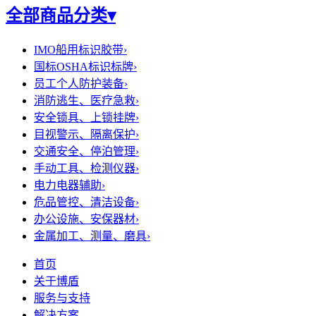
全部商品分类
▾
IMO船用标识胶带
›
国标OSHA标识标牌
›
员工个人防护装备
›
消防逃生、医疗急救
›
安全锁具、上锁挂牌
›
目视警示、隔离保护
›
交通安全、停泊管理
›
手动工具、检测仪器
›
电力电器辅助
›
危品管控、清洁设备
›
办公设施、安保器材
›
金属加工、测量、磨具
›
首页
关于博盾
服务与支持
解决方案