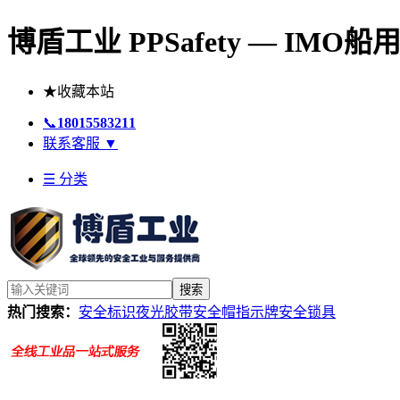
博盾工业 PPSafety — IM
★
收藏本站
📞
18015583211
联系客服
▼
☰ 分类
搜索
热门搜索：
安全标识
夜光胶带
安全帽
指示牌
安全锁具