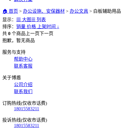
🏠 首页
>
办公设施、安保器材
>
办公文具
>
白板辅助用品
显示：
▦ 大图
☰ 列表
排序：
销量
价格
上架时间
↓
共
0
个商品
上一页
下一页
抱歉，暂无商品
服务与支持
帮助中心
联系客服
关于博盾
公司介绍
联系我们
订购热线(仅收市话费)
18015583211
投诉热线(仅收市话费)
18015583211