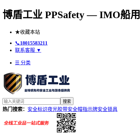
博盾工业 PPSafety — IM
★
收藏本站
📞
18015583211
联系客服
▼
☰ 分类
搜索
热门搜索：
安全标识
夜光胶带
安全帽
指示牌
安全锁具