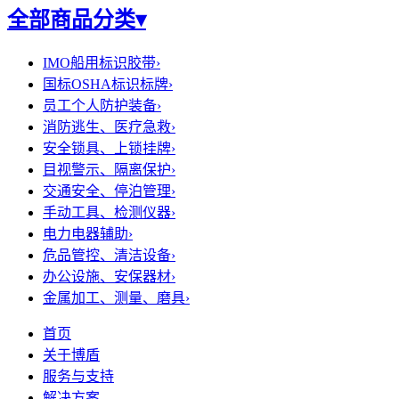
全部商品分类
▾
IMO船用标识胶带
›
国标OSHA标识标牌
›
员工个人防护装备
›
消防逃生、医疗急救
›
安全锁具、上锁挂牌
›
目视警示、隔离保护
›
交通安全、停泊管理
›
手动工具、检测仪器
›
电力电器辅助
›
危品管控、清洁设备
›
办公设施、安保器材
›
金属加工、测量、磨具
›
首页
关于博盾
服务与支持
解决方案