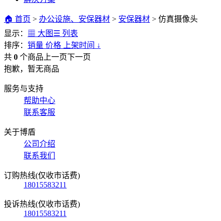
🏠 首页
>
办公设施、安保器材
>
安保器材
>
仿真摄像头
显示：
▦ 大图
☰ 列表
排序：
销量
价格
上架时间
↓
共
0
个商品
上一页
下一页
抱歉，暂无商品
服务与支持
帮助中心
联系客服
关于博盾
公司介绍
联系我们
订购热线(仅收市话费)
18015583211
投诉热线(仅收市话费)
18015583211