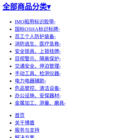
全部商品分类
▾
IMO船用标识胶带
›
国标OSHA标识标牌
›
员工个人防护装备
›
消防逃生、医疗急救
›
安全锁具、上锁挂牌
›
目视警示、隔离保护
›
交通安全、停泊管理
›
手动工具、检测仪器
›
电力电器辅助
›
危品管控、清洁设备
›
办公设施、安保器材
›
金属加工、测量、磨具
›
首页
关于博盾
服务与支持
解决方案