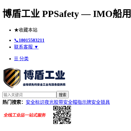
博盾工业 PPSafety — IM
★
收藏本站
📞
18015583211
联系客服
▼
☰ 分类
搜索
热门搜索：
安全标识
夜光胶带
安全帽
指示牌
安全锁具