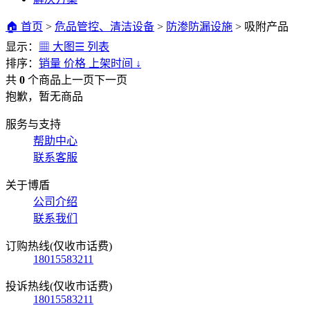
🏠 首页
>
危品管控、清洁设备
>
防渗防漏设施
>
吸附产品
显示：
▦ 大图
☰ 列表
排序：
销量
价格
上架时间
↓
共
0
个商品
上一页
下一页
抱歉，暂无商品
服务与支持
帮助中心
联系客服
关于博盾
公司介绍
联系我们
订购热线(仅收市话费)
18015583211
投诉热线(仅收市话费)
18015583211