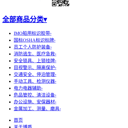
全部商品分类
▾
IMO船用标识胶带
›
国标OSHA标识标牌
›
员工个人防护装备
›
消防逃生、医疗急救
›
安全锁具、上锁挂牌
›
目视警示、隔离保护
›
交通安全、停泊管理
›
手动工具、检测仪器
›
电力电器辅助
›
危品管控、清洁设备
›
办公设施、安保器材
›
金属加工、测量、磨具
›
首页
关于博盾