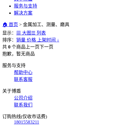
服务与支持
解决方案
🏠 首页
>
金属加工、测量、磨具
显示：
▦ 大图
☰ 列表
排序：
销量
价格
上架时间
↓
共
0
个商品
上一页
下一页
抱歉，暂无商品
服务与支持
帮助中心
联系客服
关于博盾
公司介绍
联系我们
订购热线(仅收市话费)
18015583211