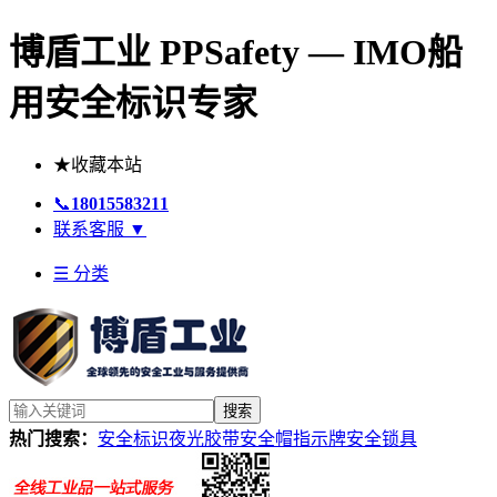
博盾工业 PPSafety — IMO船
用安全标识专家
★
收藏本站
📞
18015583211
联系客服
▼
☰ 分类
搜索
热门搜索：
安全标识
夜光胶带
安全帽
指示牌
安全锁具