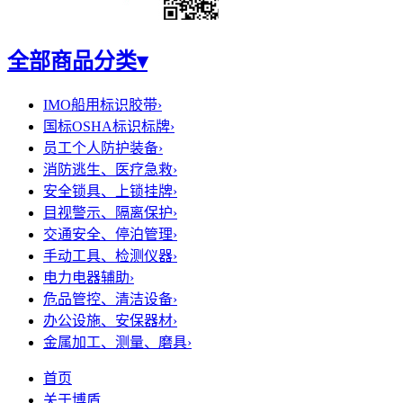
全部商品分类
▾
IMO船用标识胶带
›
国标OSHA标识标牌
›
员工个人防护装备
›
消防逃生、医疗急救
›
安全锁具、上锁挂牌
›
目视警示、隔离保护
›
交通安全、停泊管理
›
手动工具、检测仪器
›
电力电器辅助
›
危品管控、清洁设备
›
办公设施、安保器材
›
金属加工、测量、磨具
›
首页
关于博盾