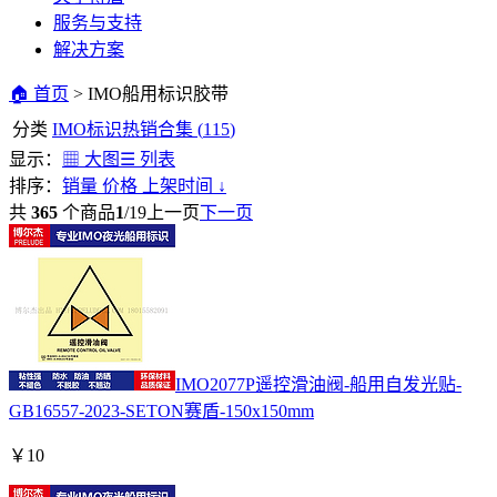
服务与支持
解决方案
🏠 首页
>
IMO船用标识胶带
分类
IMO标识热销合集
(
115
)
显示：
▦ 大图
☰ 列表
排序：
销量
价格
上架时间
↓
共
365
个商品
1
/
19
上一页
下一页
IMO2077P遥控滑油阀-船用自发光贴-
GB16557-2023-SETON赛盾-150x150mm
￥
10