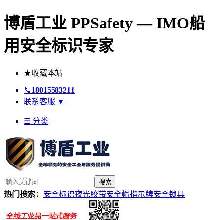
博盾工业 PPSafety — IMO船
用安全标识专家
★
收藏本站
📞
18015583211
联系客服
▼
☰ 分类
搜索
热门搜索：
安全标识
夜光胶带
安全帽
指示牌
安全锁具