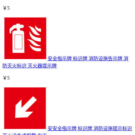
￥
5
安全指示牌 标识牌 消防设施告示牌 消
防灭火标识 灭火器提示牌
￥
5
安安全指示牌 标识牌 消防设施提示标识