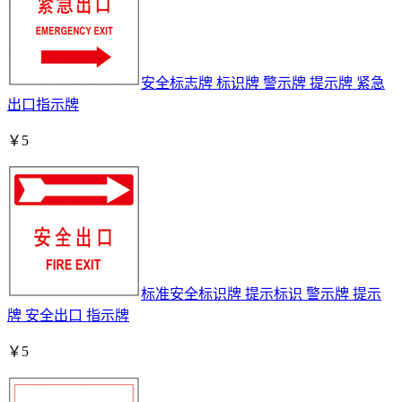
安全标志牌 标识牌 警示牌 提示牌 紧急
出口指示牌
￥
5
标准安全标识牌 提示标识 警示牌 提示
牌 安全出口 指示牌
￥
5