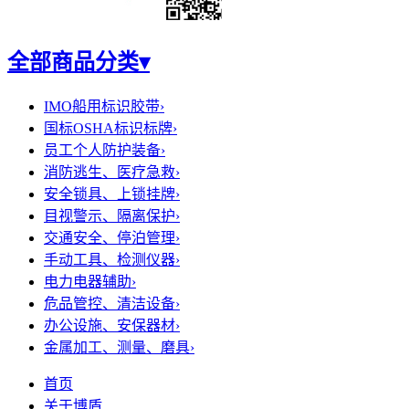
全部商品分类
▾
IMO船用标识胶带
›
国标OSHA标识标牌
›
员工个人防护装备
›
消防逃生、医疗急救
›
安全锁具、上锁挂牌
›
目视警示、隔离保护
›
交通安全、停泊管理
›
手动工具、检测仪器
›
电力电器辅助
›
危品管控、清洁设备
›
办公设施、安保器材
›
金属加工、测量、磨具
›
首页
关于博盾