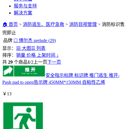
服务与支持
解决方案
🏠 首页
>
消防逃生、医疗急救
>
消防目视管理
>
消防标识售
完即止
品牌
☐
博尔杰
prelude
(
29
)
显示：
▦ 大图
☰ 列表
排序：
销量
价格
上架时间
↓
共
29
个商品
1
/
2
上一页
下一页
安全指示标牌 标识牌 推门逃生 推开-
Push pad to open告示牌 450MM*150MM 自粘性乙烯
￥
13