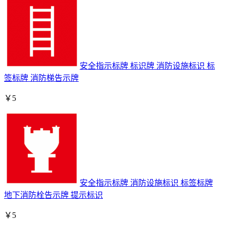
安全指示标牌 标识牌 消防设施标识 标
签标牌 消防梯告示牌
￥
5
安全指示标牌 消防设施标识 标签标牌
地下消防栓告示牌 提示标识
￥
5