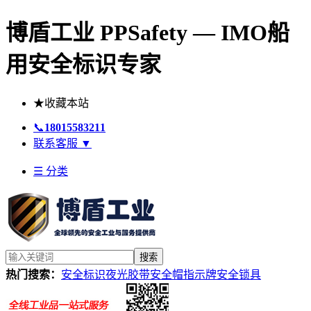
博盾工业 PPSafety — IMO船
用安全标识专家
★
收藏本站
📞
18015583211
联系客服
▼
☰ 分类
搜索
热门搜索：
安全标识
夜光胶带
安全帽
指示牌
安全锁具