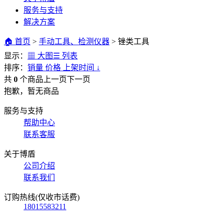
服务与支持
解决方案
🏠 首页
>
手动工具、检测仪器
>
锉类工具
显示：
▦ 大图
☰ 列表
排序：
销量
价格
上架时间
↓
共
0
个商品
上一页
下一页
抱歉，暂无商品
服务与支持
帮助中心
联系客服
关于博盾
公司介绍
联系我们
订购热线(仅收市话费)
18015583211