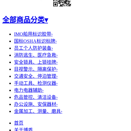
全部商品分类
▾
IMO船用标识胶带
›
国标OSHA标识标牌
›
员工个人防护装备
›
消防逃生、医疗急救
›
安全锁具、上锁挂牌
›
目视警示、隔离保护
›
交通安全、停泊管理
›
手动工具、检测仪器
›
电力电器辅助
›
危品管控、清洁设备
›
办公设施、安保器材
›
金属加工、测量、磨具
›
首页
关于博盾