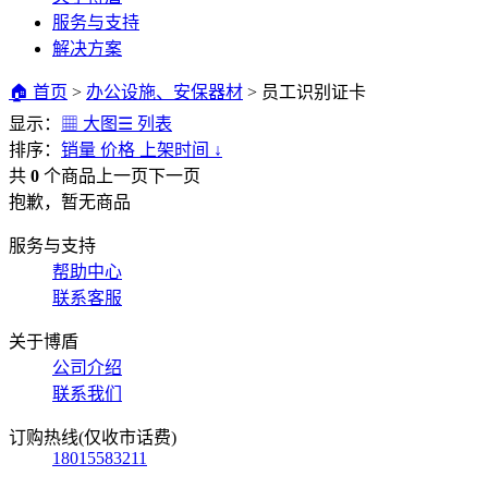
服务与支持
解决方案
🏠 首页
>
办公设施、安保器材
>
员工识别证卡
显示：
▦ 大图
☰ 列表
排序：
销量
价格
上架时间
↓
共
0
个商品
上一页
下一页
抱歉，暂无商品
服务与支持
帮助中心
联系客服
关于博盾
公司介绍
联系我们
订购热线(仅收市话费)
18015583211