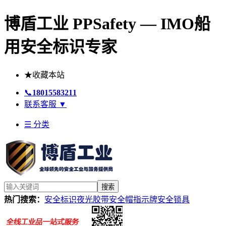
博盾工业 PPSafety — IMO船
用安全标识专家
★
收藏本站
📞
18015583211
联系客服
▼
☰ 分类
搜索
热门搜索：
安全标识
夜光胶带
安全帽
指示牌
安全锁具