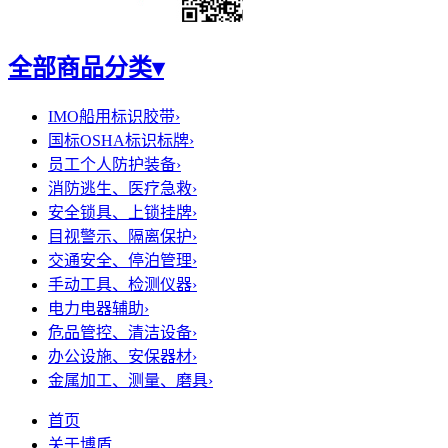
全部商品分类
▾
IMO船用标识胶带
›
国标OSHA标识标牌
›
员工个人防护装备
›
消防逃生、医疗急救
›
安全锁具、上锁挂牌
›
目视警示、隔离保护
›
交通安全、停泊管理
›
手动工具、检测仪器
›
电力电器辅助
›
危品管控、清洁设备
›
办公设施、安保器材
›
金属加工、测量、磨具
›
首页
关于博盾