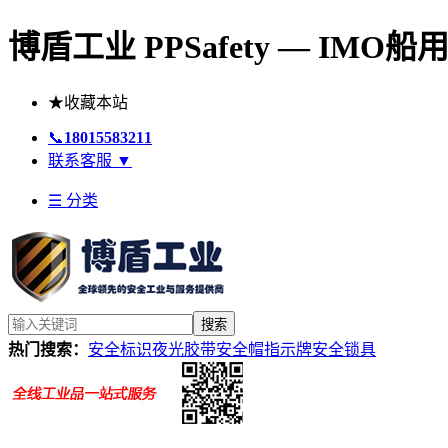
博盾工业 PPSafety — IM
★
收藏本站
📞
18015583211
联系客服
▼
☰ 分类
搜索
热门搜索：
安全标识
夜光胶带
安全帽
指示牌
安全锁具