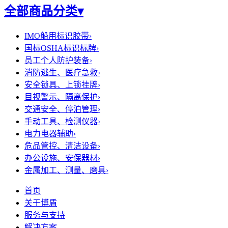
全部商品分类
▾
IMO船用标识胶带
›
国标OSHA标识标牌
›
员工个人防护装备
›
消防逃生、医疗急救
›
安全锁具、上锁挂牌
›
目视警示、隔离保护
›
交通安全、停泊管理
›
手动工具、检测仪器
›
电力电器辅助
›
危品管控、清洁设备
›
办公设施、安保器材
›
金属加工、测量、磨具
›
首页
关于博盾
服务与支持
解决方案