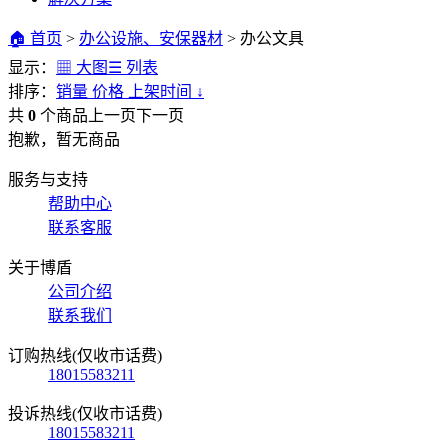
🏠 首页
>
办公设施、安保器材
>
办公文具
显示：
▦ 大图
☰ 列表
排序：
销量
价格
上架时间
↓
共
0
个商品
上一页
下一页
抱歉，暂无商品
服务与支持
帮助中心
联系客服
关于博盾
公司介绍
联系我们
订购热线(仅收市话费)
18015583211
投诉热线(仅收市话费)
18015583211