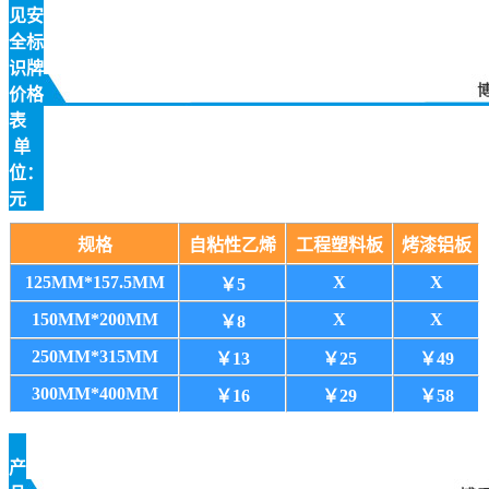
见安
全标
识牌
价格
表
单
位：
元
规格
自粘性乙烯
工程塑料板
烤漆铝板
125MM*157.5MM
X
X
￥5
150MM*200MM
X
X
￥8
250MM*315MM
￥13
￥25
￥49
300MM*400MM
￥16
￥29
￥58
产