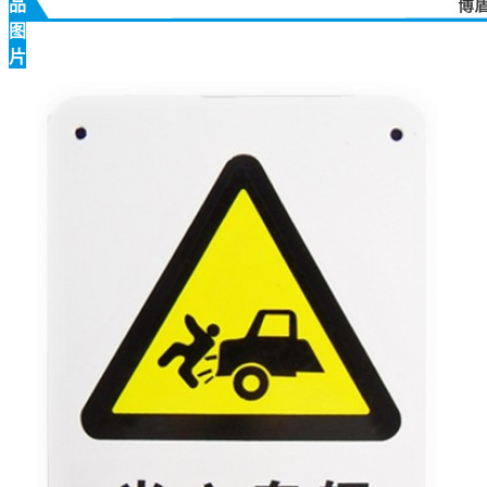
品
图
片