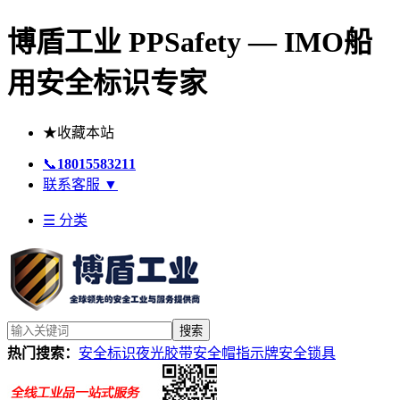
博盾工业 PPSafety — IMO船
用安全标识专家
★
收藏本站
📞
18015583211
联系客服
▼
☰ 分类
搜索
热门搜索：
安全标识
夜光胶带
安全帽
指示牌
安全锁具