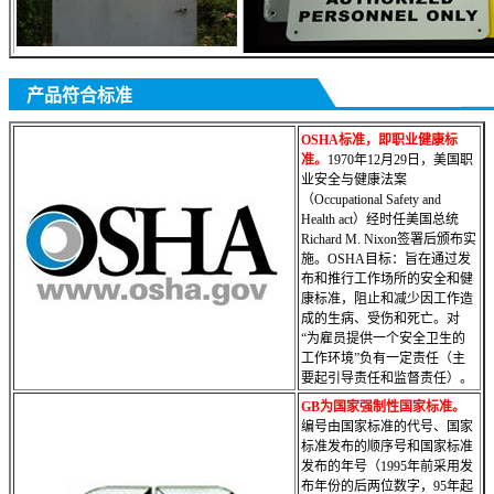
产品符合标准
OSHA标准，即职业健康标
准。
1970年12月29日，美国职
业安全与健康法案
（Occupational Safety and
Health act）经时任美国总统
Richard M. Nixon签署后颁布实
施。OSHA目标：旨在通过发
布和推行工作场所的安全和健
康标准，阻止和减少因工作造
成的生病、受伤和死亡。对
“为雇员提供一个安全卫生的
工作环境”负有一定责任（主
要起引导责任
和监督责任）。
GB为国家强制性国家标准。
编号由国家标准的代号、国家
标准发布的顺序号和国家标准
发布的年号（1995年前采用发
布年份的后两位数字，95年起