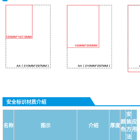
安全标识材质介绍
安
颜
装
应
名称
图示
介绍
厚度
色
方
用
法