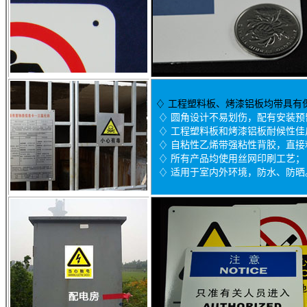
♢
工程塑料板、烤漆铝板均带具有
♢ 圆角设计不易划伤，配有安装预
♢ 工程塑料板和烤漆铝板耐候性佳户
♢ 自粘性乙烯带强粘性背胶，直接
♢ 所有产品均使用丝网印刷工艺；
♢ 适用于室内外环境，防水、防晒