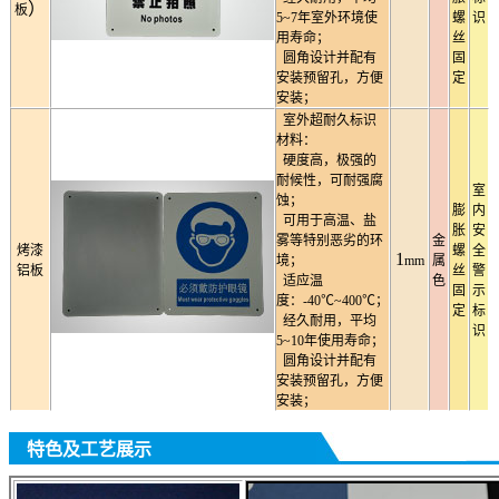
）
板
5~7年室外环境使
螺
识
用寿命；
丝
圆角设计并配有
固
安装预留孔，方便
定
安装；
室外超耐久标识
材料：
硬度高，极强的
耐候性，可耐强腐
室
蚀；
膨
内
可用于高温、盐
胀
安
雾等特别恶劣的环
金
烤漆
螺
全
1
境；
mm
属
铝板
丝
警
适应温
色
固
示
度：-40℃~400℃；
定
标
经久耐用，平均
识
5~10年使用寿命；
圆角设计并配有
安装预留孔，方便
安装；
特色及工艺展示