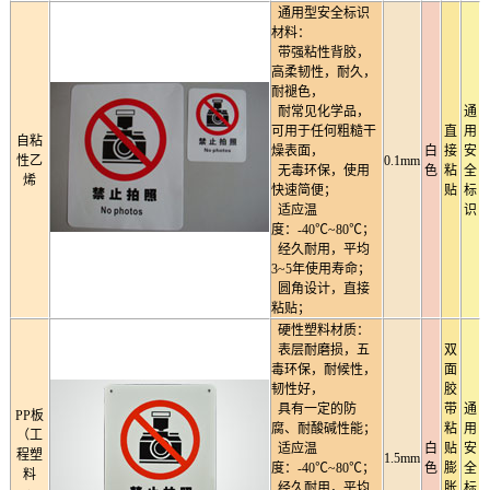
通用型安全标识
材料：
带强粘性背胶，
高柔韧性，耐久，
耐褪色，
耐常见化学品，
通
可用于任何粗糙干
直
用
自粘
燥表面，
白
接
安
性乙
0.1mm
无毒环保，使用
色
粘
全
烯
快速简便；
贴
标
适应温
识
度：-40℃~80℃；
经久耐用，平均
3~5年使用寿命；
圆角设计，直接
粘贴；
硬性塑料材质：
表层耐磨损，五
双
毒环保，耐候性，
面
韧性好，
胶
具有一定的防
带
通
PP板
腐、耐酸碱性能；
粘
用
（工
适应温
白
贴
安
程塑
1.5mm
度：-40℃~80℃；
色
膨
全
料
经久耐用，平均
胀
标