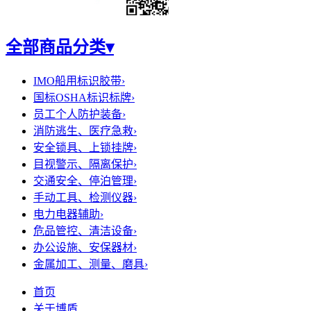
全部商品分类
▾
IMO船用标识胶带
›
国标OSHA标识标牌
›
员工个人防护装备
›
消防逃生、医疗急救
›
安全锁具、上锁挂牌
›
目视警示、隔离保护
›
交通安全、停泊管理
›
手动工具、检测仪器
›
电力电器辅助
›
危品管控、清洁设备
›
办公设施、安保器材
›
金属加工、测量、磨具
›
首页
关于博盾