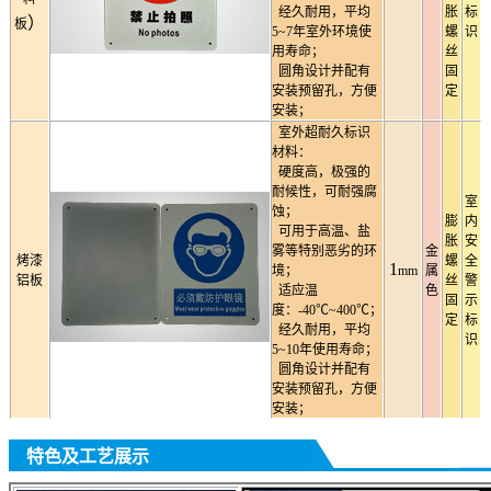
经久耐用，平均
胀
标
）
板
5~7年室外环境使
螺
识
用寿命；
丝
圆角设计并配有
固
安装预留孔，方便
定
安装；
室外超耐久标识
材料：
硬度高，极强的
耐候性，可耐强腐
室
蚀；
膨
内
可用于高温、盐
胀
安
雾等特别恶劣的环
金
烤漆
螺
全
1
境；
mm
属
铝板
丝
警
适应温
色
固
示
度：-40℃~400℃；
定
标
经久耐用，平均
识
5~10年使用寿命；
圆角设计并配有
安装预留孔，方便
安装；
特色及工艺展示