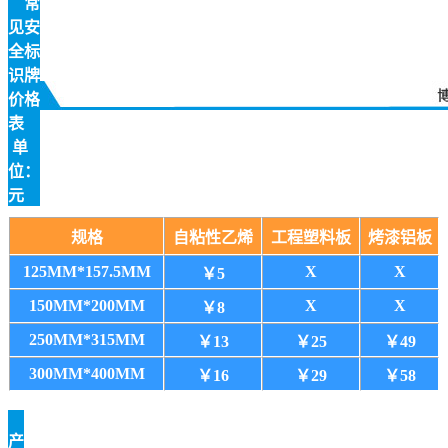
常
见安
全标
识牌
价格
表
单
位：
元
规格
自粘性乙烯
工程塑料板
烤漆铝板
125MM*157.5MM
X
X
￥5
150MM*200MM
X
X
￥8
250MM*315MM
￥13
￥25
￥49
300MM*400MM
￥16
￥29
￥58
产