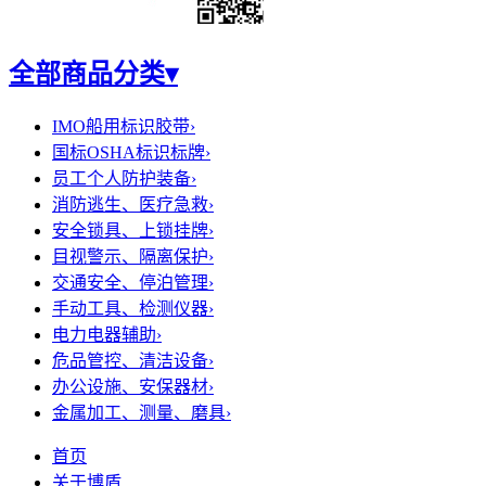
全部商品分类
▾
IMO船用标识胶带
›
国标OSHA标识标牌
›
员工个人防护装备
›
消防逃生、医疗急救
›
安全锁具、上锁挂牌
›
目视警示、隔离保护
›
交通安全、停泊管理
›
手动工具、检测仪器
›
电力电器辅助
›
危品管控、清洁设备
›
办公设施、安保器材
›
金属加工、测量、磨具
›
首页
关于博盾