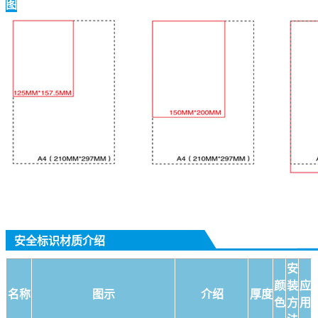
图
安全标识材质介绍
安
颜
装
应
名称
图示
介绍
厚度
色
方
用