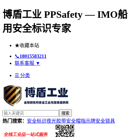
博盾工业 PPSafety — IMO船
用安全标识专家
★
收藏本站
📞
18015583211
联系客服
▼
☰ 分类
搜索
热门搜索：
安全标识
夜光胶带
安全帽
指示牌
安全锁具