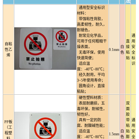
法
通用型安全标识
材料：
带强粘性背胶，
高柔韧性，耐久，
耐褪色，
耐常见化学品，
通
可用于任何粗糙干
直
用
自粘
燥表面，
白
接
安
性乙
0.1mm
无毒环保，使用
色
粘
全
烯
快速简便；
贴
标
适应温
识
度：-40℃~80℃；
经久耐用，平均
3~5年使用寿命；
圆角设计，直接
粘贴；
硬性塑料材质：
表层耐磨损，五
双
毒环保，耐候性，
面
韧性好，
胶
具有一定的防
带
通
PP板
腐、耐酸碱性能；
粘
用
（工
适应温
白
贴
安
程塑
1.5mm
度：-40℃~80℃；
色
膨
全
料