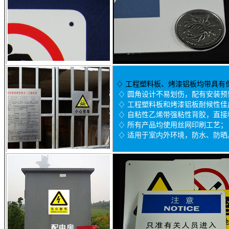
♢
工程塑料板、烤漆铝板均带具有
♢ 圆角设计不易划伤，配有安装预
♢ 工程塑料板和烤漆铝板耐候性佳户
♢ 自粘性乙烯带强粘性背胶，直接
♢ 所有产品均使用丝网印刷工艺；
♢ 适用于室内外环境，防水、防晒