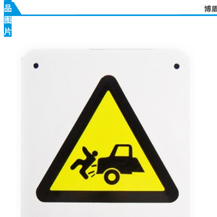
品
图
片