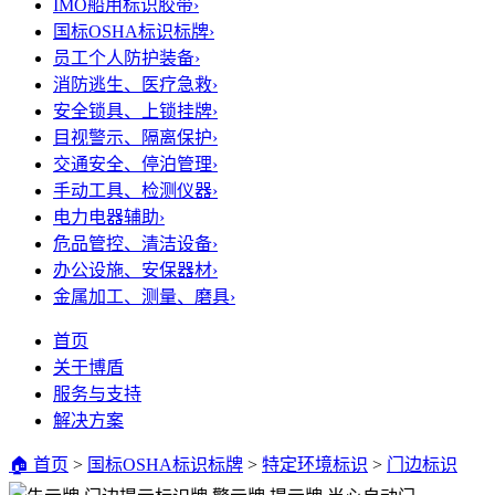
IMO船用标识胶带
›
国标OSHA标识标牌
›
员工个人防护装备
›
消防逃生、医疗急救
›
安全锁具、上锁挂牌
›
目视警示、隔离保护
›
交通安全、停泊管理
›
手动工具、检测仪器
›
电力电器辅助
›
危品管控、清洁设备
›
办公设施、安保器材
›
金属加工、测量、磨具
›
首页
关于博盾
服务与支持
解决方案
🏠 首页
>
国标OSHA标识标牌
>
特定环境标识
>
门边标识