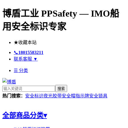
博盾工业 PPSafety — IMO船
用安全标识专家
★
收藏本站
📞
18015583211
联系客服
▼
☰ 分类
搜索
热门搜索：
安全标识
夜光胶带
安全帽
指示牌
安全锁具
全部商品分类
▾