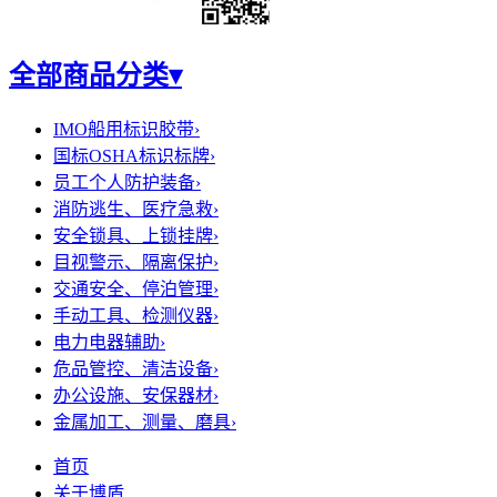
全部商品分类
▾
IMO船用标识胶带
›
国标OSHA标识标牌
›
员工个人防护装备
›
消防逃生、医疗急救
›
安全锁具、上锁挂牌
›
目视警示、隔离保护
›
交通安全、停泊管理
›
手动工具、检测仪器
›
电力电器辅助
›
危品管控、清洁设备
›
办公设施、安保器材
›
金属加工、测量、磨具
›
首页
关于博盾