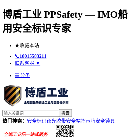
博盾工业 PPSafety — IMO船
用安全标识专家
★
收藏本站
📞
18015583211
联系客服
▼
☰ 分类
搜索
热门搜索：
安全标识
夜光胶带
安全帽
指示牌
安全锁具