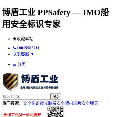
博盾工业 PPSafety — IMO船
用安全标识专家
★
收藏本站
📞
18015583211
联系客服
▼
☰ 分类
搜索
热门搜索：
安全标识
夜光胶带
安全帽
指示牌
安全锁具