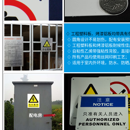
♢
工程塑料板、烤漆铝板均带具有
♢ 圆角设计不易划伤，配有安装预
♢ 工程塑料板和烤漆铝板耐候性佳户
♢ 自粘性乙烯带强粘性背胶，直接
♢ 所有产品均使用丝网印刷工艺；
♢ 适用于室内外环境，防水、防晒