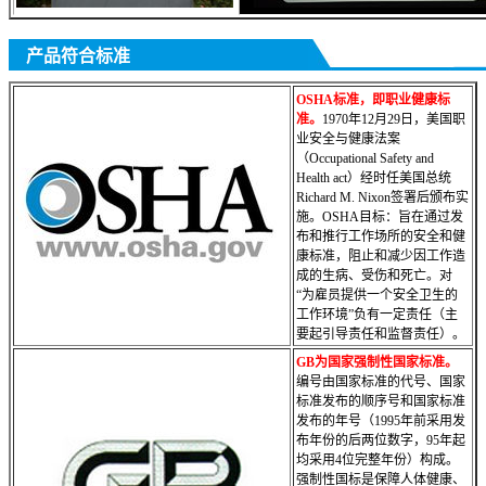
产品符合标准
OSHA标准，即职业健康标
准。
1970年12月29日，美国职
业安全与健康法案
（Occupational Safety and
Health act）经时任美国总统
Richard M. Nixon签署后颁布实
施。OSHA目标：旨在通过发
布和推行工作场所的安全和健
康标准，阻止和减少因工作造
成的生病、受伤和死亡。对
“为雇员提供一个安全卫生的
工作环境”负有一定责任（主
要起引导责任
和监督责任）。
GB为国家强制性国家标准。
编号由国家标准的代号、国家
标准发布的顺序号和国家标准
发布的年号（1995年前采用发
布年份的后两位数字，95年起
均采用4位完整年份）构成。
强制性国标是保障人体健康、