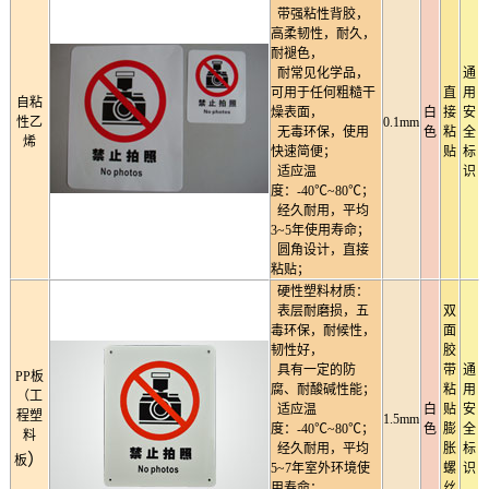
带强粘性背胶，
高柔韧性，耐久，
耐褪色，
耐常见化学品，
通
可用于任何粗糙干
直
用
自粘
燥表面，
白
接
安
性乙
0.1mm
无毒环保，使用
色
粘
全
烯
快速简便；
贴
标
适应温
识
度：-40℃~80℃；
经久耐用，平均
3~5年使用寿命；
圆角设计，直接
粘贴；
硬性塑料材质：
表层耐磨损，五
双
毒环保，耐候性，
面
韧性好，
胶
具有一定的防
带
通
PP板
腐、耐酸碱性能；
粘
用
（工
适应温
白
贴
安
程塑
1.5mm
度：-40℃~80℃；
色
膨
全
料
经久耐用，平均
胀
标
）
板
5~7年室外环境使
螺
识
用寿命；
丝