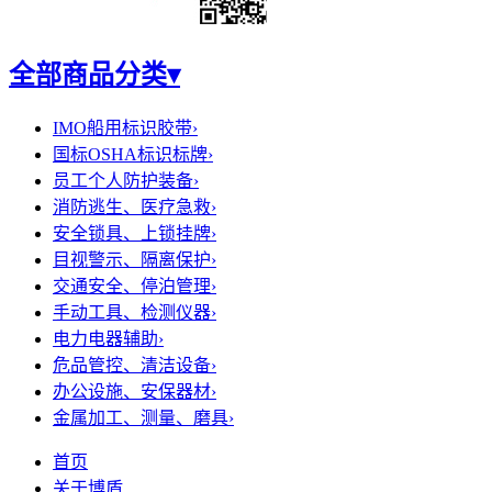
全部商品分类
▾
IMO船用标识胶带
›
国标OSHA标识标牌
›
员工个人防护装备
›
消防逃生、医疗急救
›
安全锁具、上锁挂牌
›
目视警示、隔离保护
›
交通安全、停泊管理
›
手动工具、检测仪器
›
电力电器辅助
›
危品管控、清洁设备
›
办公设施、安保器材
›
金属加工、测量、磨具
›
首页
关于博盾