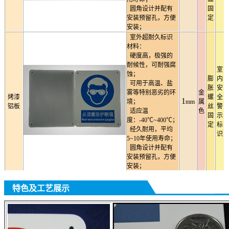
圆角设计并配有
固
安装预留孔，方便
定
安装；
室外超耐久标识
材料：
硬度高，极强的
耐候性，可耐强腐
室
蚀；
膨
内
可用于高温、盐
胀
安
雾等特别恶劣的环
金
烤漆
螺
全
1
境；
mm
属
铝板
丝
警
适应温
色
固
示
度：-40℃~400℃；
定
标
经久耐用，平均
识
5~10年使用寿命；
圆角设计并配有
安装预留孔，方便
安装；
特色及工艺展示