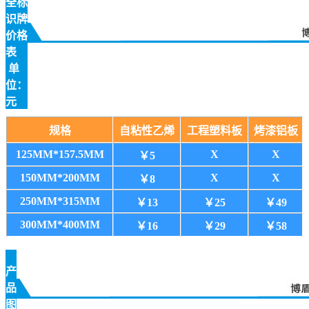
全标
识牌
价格
表
单
位：
元
规格
自粘性乙烯
工程塑料板
烤漆铝板
125MM*157.5MM
X
X
￥5
150MM*200MM
X
X
￥8
250MM*315MM
￥13
￥25
￥49
300MM*400MM
￥16
￥29
￥58
产
品
图